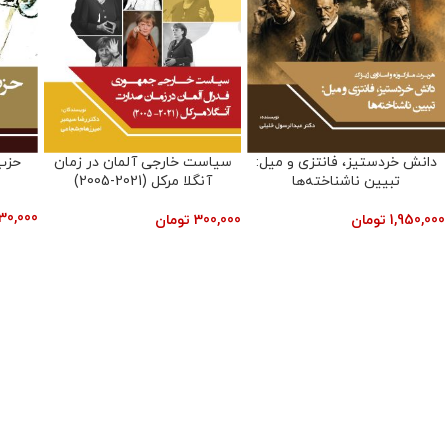
حزب توده ایران (1400-1320)
نظریه‌ روابط‌ بین‌الملل
ره
330,000
تومان
405,000
تومان
80,000
به ا