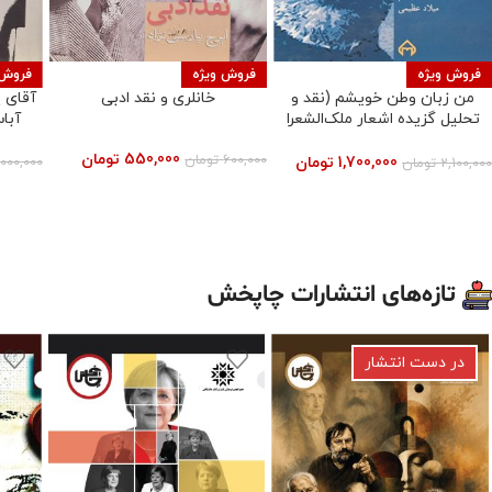
فروش ویژه
فروش ویژه
فروش 
من زبان وطن خویشم (نقد و
خانلری و نقد ادبی
آقای 
تحلیل گزیده اشعار ملک‌الشعرا
آبا
بهار)
550,000
تومان
600,000
تومان
,000,000
1,700,000
تومان
2,100,000
تومان
تازه‌های انتشارات چاپخش