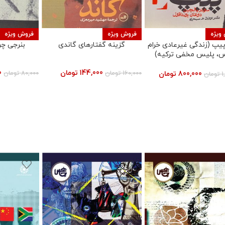
ویژه
فروش ویژه
فروش ویژه
پیپ (زندگی غیرعادی خرام
گزینه گفتارهای گاندی
بنرجی چر
س، پلیس مخفی ترکیه)
144,000
تومان
0
160,000
تومان
80,000
تومان
800,000
تومان
1
تومان