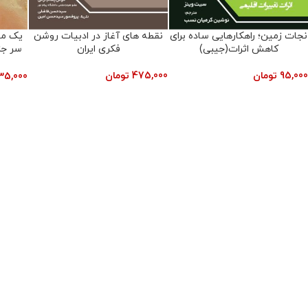
نجات زمین؛ راهکارهایی ساده برای
نقطه های آغاز در ادبیات روشن
یک می
کاهش اثرات(جیبی)
فکری ایران
سر جز
95,000
تومان
475,000
تومان
35,000