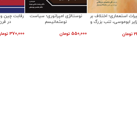
راث استعماری؛ اختلاف بر
نوستالژی امپراتوری؛ سیاست
رقابت چین و آ
ایر ابوموسی، تنب بزرگ و
نوعثمانیسم
در قرن
تنب کوچک (شومیز)
550,000
تومان
370,000
توما
2
تومان
رباعیات خیام (دو زبانه)
ترجمه ای از رباعیات خیــام که نه تنها معنا،
رباعی و دارای قافیه های ترجمه شده است. م
حقیقت در قالب رباعی، مقفا و موزون و آهن
دیگر متمایز میکند.