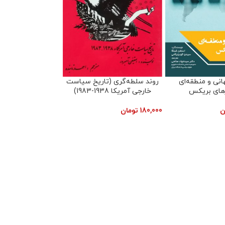
نوکلاسیک، دولت و
جایگاه ایران در سیاست خارجی
ت خارجی
روسیه (2021-1578)
ن
392,000
تومان
، رمانی است عاشقانه و غم‌انگیز از لنکالی (Lancali)، نویسنده فرانسوی ساکن آمریکا که برای نخستین‌بار در سال