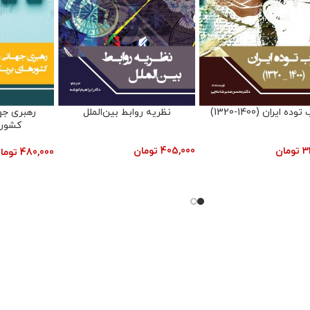
بری جهانی و منطقه‌ای
روند سلطه‌گری (تاریخ سیاست
واقع‌گرایی 
کشورهای بریکس
خارجی آمریکا 1938-1983)
سیاس
4
تومان
180,000
تومان
395,000
توما
مید دل بستم
«به امید دل بستم»