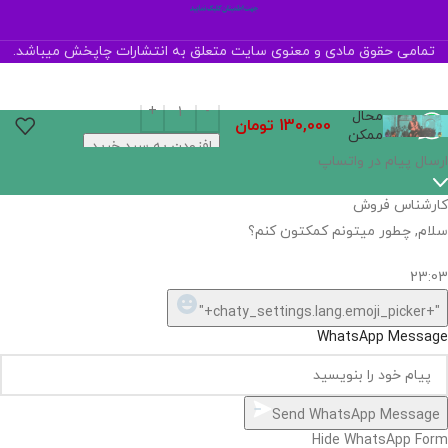
تمامی حقوق مادی و معنوی سایت متعلق به انتشارات چاپخش میباشد.
محال
130,000
تومان
ممکن
افزودن به سبد خرید
اگر
موجود
نیست,
شاید
بتونیم
تهیه
کنیم!
Hide
chaty