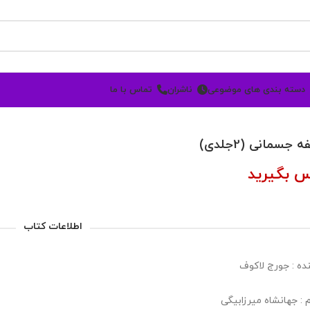
دسته بندی های موضوعی
ناشران
تماس با ما
 جسمانی (2جلدی)
س بگیرید
اطلاعات کتاب
ده : جورج لاکوف
 : جهانشاه میرزابیگی