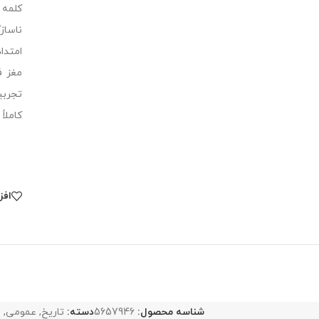
کلمه 
ناساز
امتدا
مغز ف
تجربی
کاملا
افز
شناسه محصول:
5657946
دسته:
تاریخ
,
عمومی
,
ف