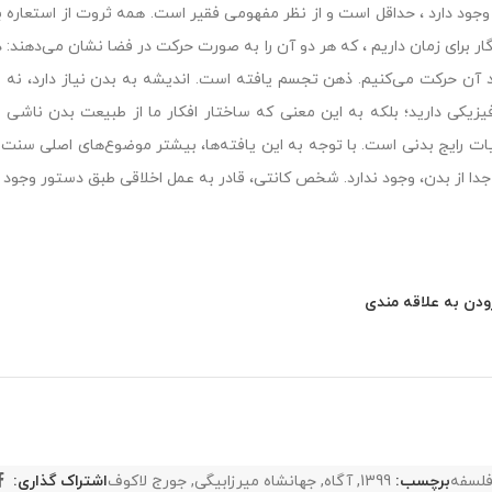
وجود دارد ، حداقل است و از نظر مفهومی فقیر است. همه ثروت از استعاره ب
گار برای زمان داریم ، که هر دو آن را به صورت حرکت در فضا نشان می‌دهند: د
د آن حرکت می‌کنیم. ذهن تجسم یافته است. اندیشه به بدن نیاز دارد، نه به
یزیکی دارید؛ بلکه به این معنی که ساختار افکار ما از طبیعت بدن ناشی می
ات رایج بدنی است. با توجه به این یافته‌ها، بیشتر موضوع‌های اصلی سن
ً جدا از بدن، وجود ندارد. شخص کانتی، قادر به عمل اخلاقی طبق دستور وجود ن
ودن به علاقه مندی
لسفه
برچسب:
1399
,
آگاه
,
جهانشاه میرزابیگی
,
جورج لاکوف
اشتراک گذاری: