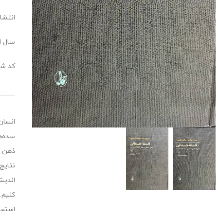
انتشار
سال انت
کد شابک : 41
انسان
سده‌ه
ذهن خ
نتایج
اندیش
کنیم.
استعا