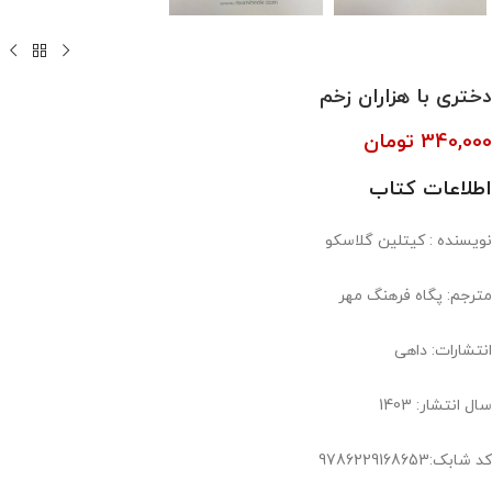
دختری با هزاران زخم
340,000
تومان
اطلاعات کتاب
نویسنده : کیتلین گلاسکو
مترجم: پگاه فرهنگ مهر
انتشارات: داهی
سال انتشار: 1403
کد شابک:9786229168653