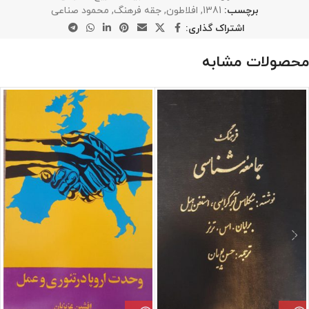
برچسب:
1381
,
افلاطون
,
جقه فرهنگ
,
محمود صناعی
اشتراک گذاری:
محصولات مشابه