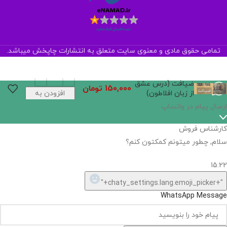
تمامی حقوق مادی و معنوی سایت متعلق به انتشارات چاپخش میباشد.
ضیافت (درس عشق
150,000
تومان
از زبان افلاطون)
افزودن به
سبد خرید
ارسال پیام در واتساپ
کارشناس فروش
سلام, چطور میتونم کمکتون کنم؟
15:22
"+chaty_settings.lang.emoji_picker+"
WhatsApp Message