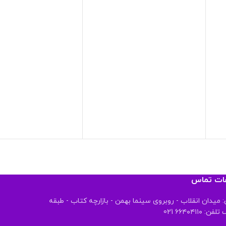
عات تماس
 میدان انقلاب - روبروی سینما بهمن - بازارچه کتاب - طبقه
 ۶۶۴۰۴۱۱۰ 021