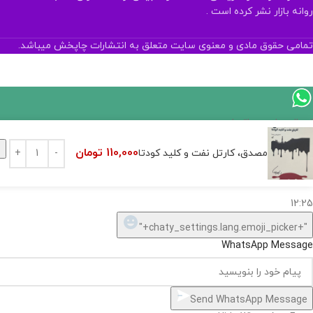
روانه بازار نشر کرده است .
تمامی حقوق مادی و معنوی سایت متعلق به انتشارات چاپخش میباشد.
اگر
موجود
ا
110,000
تومان
مصدق، کارتل نفت و کلید کودتا
نیست,
شاید
بتونیم
تهیه
کنیم!
Hide
chaty
ارسال پیام در واتساپ