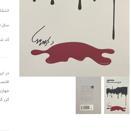
انتشار
سال انت
کد شابک: 447
در ای
اقتصا
جهان 
کن کر