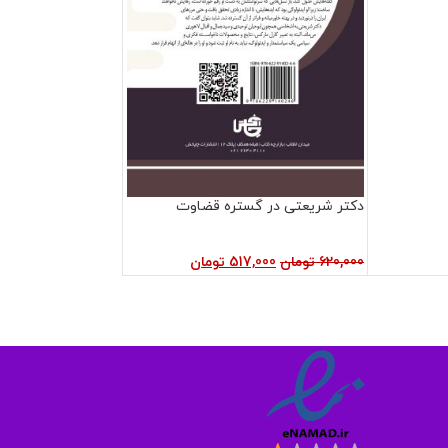
دکتر شریعتی در گستره قضاوت
620,000
تومان
517,000
تومان