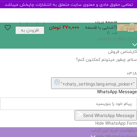
تمامی حقوق مادی و معنوی سایت متعلق به انتشارات چاپخش میباشد.
فلسفه بزرگ
270,000
تومان
(آشنایی با فلسفه
افزودن به
غرب)
سبد خرید
اگر
موجود
نیست,
شاید
بتونیم
تهیه
کنیم!
Hide
chaty
ارسال پیام در واتساپ