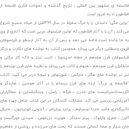
فلاسفه ی مشهور بین المللی ، تاریخ گذشته و تحولات فکری فلسفه از
افلاطون تا به امروز است .
“براین مگی” داستان را با مرگ سقراط در سال 399قبل از میلاد مسیح شروع
می کند ، آن را با آثار افلاطون که اولین فیلسوف غربی است که آثاری از وی
به جا مانده است ادامه می دهد و پس از آن به آثار ارسطو و فیلسوفان
قرون وسطایی دیگر می پردازد. همچنین کتاب به نوشته های دکارت و دیگر
فیلسوفان قرن هفدهم از جمله اسپینوزا ، لایب نیتز و لاک؛ کار برکلی و
متفکران قرن هجدهم ، هیوم و کانت می پردازد و نظریه های قرن نوزدهم را
نیز در نوشته های هگل ، مارکس ، شوپنهاور و نیچه دربر می گیرد .کتاب
“فلاسفه ی بزرگ” ایده های قرن بیستم را در آثار هوسرل ، هایدگر و
اگزیستانسیالیست های مدرن ، فرگه ، راسل ، ویتگنشتاین و عملگرایان
آمریکایی بررسی می کند. مشارکت کنندگان در این کتاب شامل چهره های
تأثیرگذاری مانند مارتا نوسباوم ، برنارد ویلیامز ، آنتونی کوئینتون ، مایکل
آایرز ، جفری وارنوک ، پیتر سینگر ، هوبرت دریفوس ، سیدنی مورگنبسر و
جان سیار و همه کسانی هستند که بحث های سرزنده و روشنی از مفاهیم