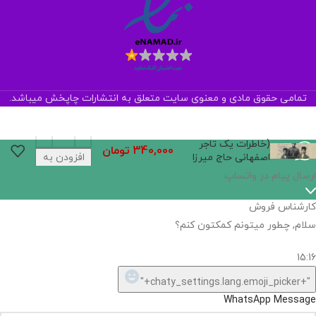
تمامی حقوق مادی و معنوی سایت متعلق به انتشارات چاپخش میباشد.
از طبابت تا تجارت
(خاطرات یک تاجر
340,000
تومان
اصفهانی حاج میرزا
افزودن به
عبدالجواد اخوت)
سبد خرید
ارسال پیام در واتساپ
کارشناس فروش
سلام, چطور میتونم کمکتون کنم؟
15:16
"+chaty_settings.lang.emoji_picker+"
WhatsApp Message