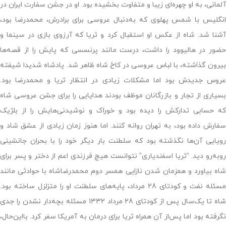
آلمانی، به او چهره‌ای زیبا و متفاوت بخشیده بود. او در جشن سفارت ایران در
انگلیس با شمس پهلوی که به‌دنبال عروسی برای برادرش، محمدرضا بود،
آشنا شد. شاه از عکس او استقبال کرد و ثریا که آرزوی بازی در سینما و
حضور در هالیوود را داشت، درست مانند پرنسسی که پایش را از قصه‌ها
بیرون گذاشته، با لباس عروسی در کاخ شاه ظاهر شد. پادشاه شدیدا شیفته‌
عروس جدیدش بود اما مشکلات زیادی در انتظار ثریا و محمدرضا بود.
بسیاری از تجار و بازرگانان موظف بودند هدایایی را برای جشن عروسی شاه
که حسابی تدارکش را دیده بود و خوراک و نوشیدنی‌هایش را از بلژیک
سفارش داده بود، به تهران روانه کنند. اما هنوز زمان زیادی از عشق شاد و
رویایی آن‌ها نگذشته بود که سلطنت بار دیگر خود را با بحران جانشینی
روبه‌رو دید. “ثریا اسفندیاری” نتوانست هیچ فرزندی اعم از دختر و پسر برای
شاه بیاورد و همزمان شدن نازایی همسر دوم محمدرضاشاه با حوادثی مانند
مسئله نفت و کودتای 28 مرداد، پایه‌های سلطنت او را متزلزل ساخته بود.
شاه تا یک‌سال پس از کودتای 28 مرداد 1332 مسئله بچه‌دار نشدن را جدی
نگرفته بود اما پس‌از آن همراه ثریا برای درمان به آمریکا سفر کرد. بااین‌حال،