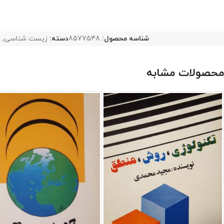
شناسه محصول:
8577548
دسته:
زیست شناسی
,
ع
محصولات مشابه