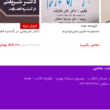
فروخته شده
فروش ویژه
مجموعه فنون هیپنوتیزم
دکتر شریعتی در گستره قض
تماس بگیرید
517,000
تومان
620,000
تومان
عات تماس
 میدان انقلاب - روبروی سینما بهمن - بازارچه کتاب - طبقه
 ۶۶۴۰۴۱۱۰ 021