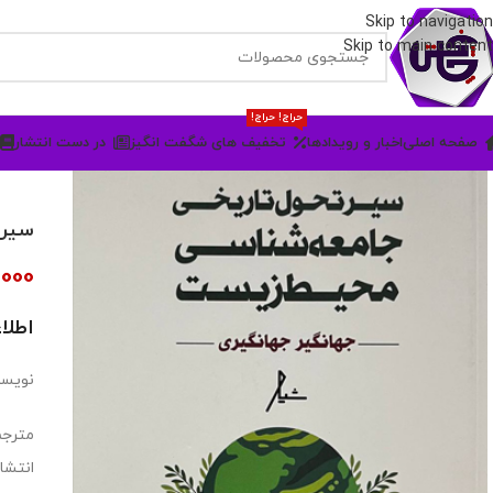
Skip to navigation
Skip to main content
حراج! حراج!
صفحه اصلی
اخبار و رویدادها
تخفیف های شگفت انگیز
در دست انتشار
سیر 
,000
اطلا
نویسن
مترجم
انتشار