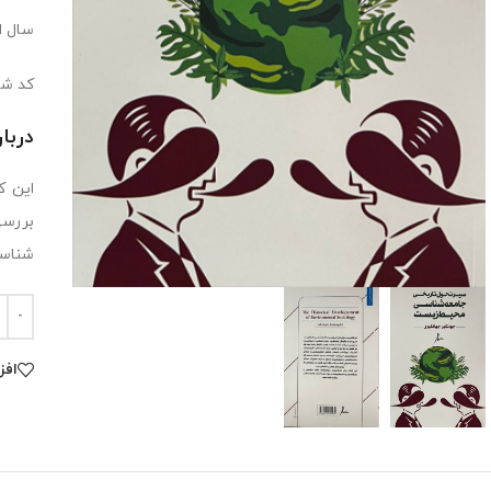
سال انت
کد شابک: 432
دربا
این ک
بررسی
شناسی
افز