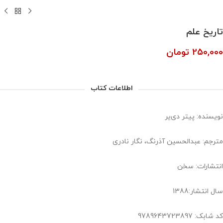
تاریخ علم
250,000
تومان
اطلاعات کتاب
نویسنده: پیتر دی‌یر
مترجم: عبدالحسین آذرنگ، نگار نادری
انتشارات: سخن
سال انتشار:1388
کد شابک: 9789643723897