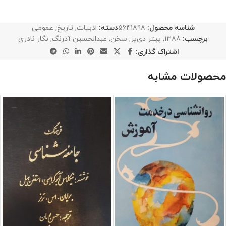
شناسه محصول:
5641898
دسته:
ادبیات
,
تاریخ
,
عمومی
برچسب:
1388
,
پیتر دی‌یر
,
سخن
,
عبدالحسین آذرنگ
,
نگار نادری
اشتراک گذاری:
محصولات مشابه