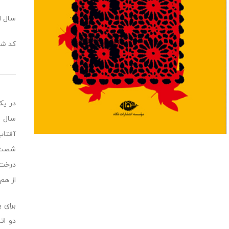
سال انت
کد شابک:1784
در یک
سال ا
آفتاب
شصت م
درخت 
از هم
براى 
دو ات