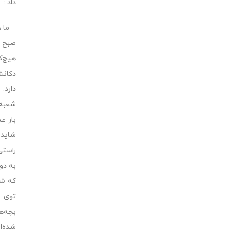
داد :
– ما 
صبح ک
هیچ‌ک
دکانش
دارد.
شعبه‌
بار ع
شاید 
راستى
به دو
که شر
توى ا
بچه‌ه
شده‌ا