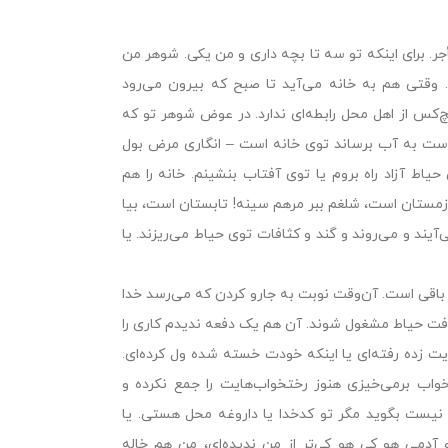
. براى اینکه تو سه تا بچه دارى و من یکى. شوهر من
 وقتى هم به خانه مى‌آید تا صبح که بیرون مى‌رود
کس از اهل محل رابطه‌اى ندارد. در عوض شوهر تو که
ست به آب برساند توى خانه است – انگارى مرض بول
یاط آزاد راه بروم یا توى آفتاب بنشینم. خانه را هم
مستان است، شلغم ببر مرهم سینه! تابستان است، بیا
‌آیند و مى‌روند و گند و کثافات توى حیاط مى‌ریزند. یا
 باقى است. آن‌وقت نوبت به جارو کردن که مى‌رسد خدا
نظافت حیاط مشغول شوند. آن هم یک دفعه ندیدم کارى را
یت زده رفته‌اى یا اینکه خودت خسته شده ول کرده‌اى.
واب برمى‌خیزى هنوز رختخواب‌هایت را جمع نکرده و
ى نیست بگوید مگر تو کدخدا یا داروغه محل هستى. یا
آدمى هو کى هو کى‌تر از من ندیده‌اى، من هم خاله