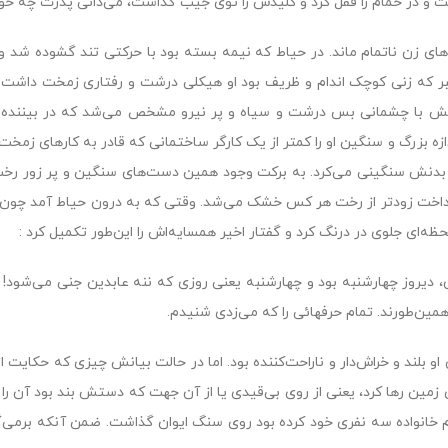
 و در حمام را قفل کرد و کلیدش را توى جیب گذاشت، مى‌دانى پدرت چه خوا
هاى زن ناتمام ماند. در حیاط که نیمه بسته بود با حرکتى تند گشوده شد و
بر که زنى کوچک اندام و ظریف بود او هیکلى درشت و رفتارى زمخت داشت. گ
 با چشمانى بس درشت و سیاه و پر نیرو مشخص مى‌شد که در بیننده ا
دازه بزرگ و سنگین او را کمتر از یک کارگر ساختمانى که قادر به کارهاى زمخت
دنش سنگینى مى‌کرد. به برکت وجود همین دست‌هاى سنگین و پر زور رخت‌ه
داخت زودتر از رخت هر کس خشک مى‌شد. وقتى که به درون حیاط آمد چون ه
حظه‌اى جلوى در درنگ کرد و گفتار اخیر همسایه‌اش را این‌طور تکمیل کرد :
، دیروز چهارشنبه بود و چهارشنبه یعنى روزى که ننه عابدین جنى مى‌شود!
مین‌طورند. تمام حرفهائى را که مى‌زدى شنیدم.
او بلند و خراش‌دار و ناراحت‌کننده بود. اما در حالت بیانش چیزى که حکایت
ى زمین رها کرد، یعنى از روى بى‌قیدى یا از آن جهت که دستش بند بود آن را 
 خانواده سه نفرى خود کرده بود روى سنگ ایوان گذاشت. ضمن آنکه برمى‌گ