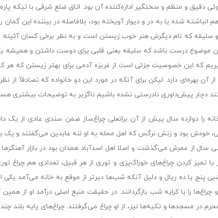
وئى دقیق و منظم و سختگیر اداره‌کننده آن بود. اتاق ضلع شرقى با تیکه پاره
م انباشته شده یا به در و دیوار آویخته بود، بلافاصله در بیننده این گمان ر
 سلیقه که نام دیگرش هنر خوب زیستن است و به نظر برخى کسان آئینه 
ین موضوع درست باشد که سلیقه یعنى قلبى براى دوست داشتن و همیشه یک 
ریم که این خصوصیت جزئى است از غریزه آدمى براى بهتر زیستن که هر کس 
ز آن بهره‌اى دارد. لیکن براى آنکه در مورد این دو خانواده که تصادفآ از ن
ند دچار پیش‌داورى نادرستى نشده باشیم ناگزیر به توضیحات بیشترى هست
انه را دوازده سال پیش از آن براتعلى چراغ‌ساز ضمن سندى عادى از یک دام
لى، خودش بود و زنش نرگس که اهل محله به او ننه عابدین مى‌گفتند و یک ب
 سال از عمرش مى‌گذشت و اصلا اهل اسدآباد همدان بود در بازار آهنگرها 
 یا تمیز کردن چراغ‌هاى خوراک‌پزى و تورى از هر قبیل، تعدادى هم چراغ تورى 
شبى پنج یا ده ریال و دلیل آنکه شب‌ها دیرتر از موقع به خانه مى‌آمد یکى 
 چراغ‌ها را با کرایه شب بازگردانند. در حقیقت منبع اصلى درآمد او از همی
محرم در مسجدها و تکیه‌ها نیز، از او چراغ مى‌گرفتند. چراغ‌هاى پایه بلند چ