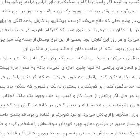
 کسب او، البته اگر پاسبان‌ها گاه با سختگیرى‌هاى افراطى مزاحم چرخچى‌ها و د
درمى‌آورد و این‌قدر بود که با وجود یک زن مراقب و دلسوز در توى خانه 
لى در وضع فعلى که مانع مى‌شد توسعه بیشترى به کارش بدهد تنگى جا براى ن
ش را از دکان بیرون مى‌آورد و توى معبر که گذرگاه عام بود مى‌چید، یا به در
مى‌برد و هر روز این کارش بود. بعضى از این نوع وسائل از جمله یک میز
 بیرون بود. البته اگر صاحب دکان او مانند بسیارى مالکین آن
 بدقلقى نمى‌کرد و اجازه مى‌داد که او هم یک پوش دیگر داخل دکانش بسازد م
 و الحاح‌هاى براتعلى نه تنها چنین اجازه‌اى نمى‌داد بلکه به طمع اجاره 
 به تخلیه دکان کند. براتعلى هم خوب مى‌دانست که اگر دکان را خالى مى‌
 خداحافظى کند. زیرا کوچکترین پستوى تاریک و نمورى که ممکن بود پیدا
 به هر حال، اگر براتعلى از حیث کار و کسب به علت وجود یک مالک کجتاب
ه زن وظیفه‌شناس، محیط آرام و بستر گرمى در خانه منتظرش بود که پایان
 بازار آهنگرها را از یادش مى‌برد. او مرد کم‌حرف و افتاده‌اى بود. قد بلند
دو شیار عمیق در طرفین دهان، چهره قهوه‌اى سوخته‌اش را مشخص کرده و حالت 
 یکدسته از موهایش در حالتى به هم چسبیده روى پیشانى‌اش افتاده بود. 