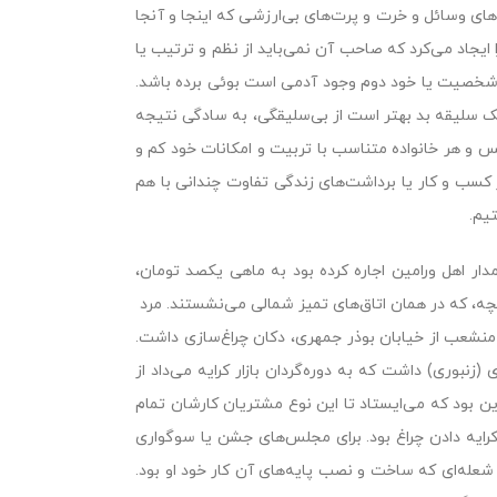
‌هاى وسائل و خرت و پرت‌هاى بى‌ارزشى که اینجا و آنجا
ا ایجاد مى‌کرد که صاحب آن نمى‌باید از نظم و ترتیب یا
شخصیت یا خود دوم وجود آدمى است بوئى برده باشد.
سلیقه بد بهتر است از بى‌سلیقگى، به سادگى نتیجه
و هر خانواده متناسب با تربیت و امکانات خود کم و
ظر کسب و کار یا برداشت‌هاى زندگى تفاوت چندانى با هم
یم.
دار اهل ورامین اجاره کرده بود به ماهى یکصد تومان،
چه، که در همان اتاق‌هاى تمیز شمالى مى‌نشستند. مرد
منشعب از خیابان بوذر جمهرى، دکان چراغ‌سازى داشت.
(زنبورى) داشت که به دوره‌گردان بازار کرایه مى‌داد از
این بود که مى‌ایستاد تا این نوع مشتریان کارشان تمام
ن کرایه دادن چراغ بود. براى مجلس‌هاى جشن یا سوگوارى
ند شعله‌اى که ساخت و نصب پایه‌هاى آن کار خود او بود.