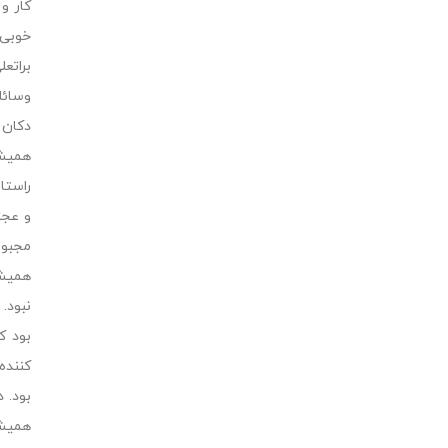
کار و
خوبى 
براتع
وسائل
دکان 
همیشه
راستا
و عجز
مجبور
همیشه
نبود.
بود ک
کننده
بود. 
همیشه