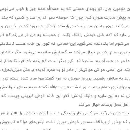
ن عابدین جان، تو بچه‌اى هستى که به حمداللّه همه چیز را خوب مى‌فهمى
 پیش مادرت عنوان کنم، چون که حوصله دعوا ندارم. صداى کسى که بلند ش
 مى‌کنند موى به تن من راست مى‌ایستد. زندگى دو روزه که در خوردن 
 دارد که آدم خلق خودش را تنگ بکند. او همیشه به من غر مى‌زند که 
 مى‌شوم اما یک‌دفعه نمى‌گوید این حمامى که توى این خانه هست ناسلامتى
رم توى حمام بشویم. خیال مى‌کند سنگ‌هایش سائیده مى‌شود. مگر خانه ار
ما هر دو مستأجریم. صاحبخانه یکى دیگر است که بنده خدا فرسنگ‌ها از 
فتد. من آدمى هو کى هو کى‌تر از مادر تو به عمرم ندیده‌ام. مثل میزان‌الحر
اید به سازش رقصید. پریروز خودش به من گفت: هوا سرد شده است، توى ح
 چراغ توى حمام بردم، هنوز ننشسته و بسم‌اللّه نگفته دیدم صداى غرولندش ب
نه به این دایره و دنبک زدنش! آخر این خانه قوطى کبریتى چیست که 
هل محل برساند خیال مى‌کند
خوششان مى‌آید. هر کسى کار و زندگى دارد و آرامش خودش را بالاتر از هر
 که چطور او برخلاف دستور خودش دیروز تشت لباس‌هاى مرا که آب‌جوش ر