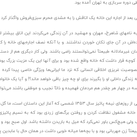
طى دوره سربازى به تهران آمده بود.
لى بعد از اجاره این خانه یک اتاقش را به مشدى محرم سبزى‌فروش واگذار کرد 
ه نامهاى شاهرخ، مهران و مهشید در آن زندگى مى‌کردند. این اتاق بیشتر
ده‌اش در آن جاى تکان خوردن نداشتند. و با آنکه نصف اجاره‌بهاى خانه را ک
ن غیرعادلانه طبیعتآ نمى‌توانستند راضى باشند. ولى کار دیگرى هم از دس
کوچه قرار داشت که خانه واقع شده بود و براى آنها این یک مزیت بزرگ بو
وصیت غریزى اخلاقى انسانى که نزد ما ایرانى‌ها ویژگى خاصى پیدا کرده است
 زندگى داخلى او را بگیرند براى او چه چیز باقى خواهد ماند؟! و آیا یک خا
سه در چهار هر چقدر هم مردمان فهمیده و ذاتآ نجیب و موظفى باشند مى‌توانند
در یکى از روزهاى نیمه پائیز سال ۱۳۵۳ شمسى که آغاز ای
خانه مشغول نظافت کردن و روفتن برگ‌هاى زردى بود که به نسیم پائیزى ا
 ولى هیچ‌کس باور نمى‌کرد که میل به باریدن داشته باشد. اول صبح بود و نر
یعتآ زن مهربانى بود و با بچه‌ها میانه خوبى داشت در همان حال با عابدین 