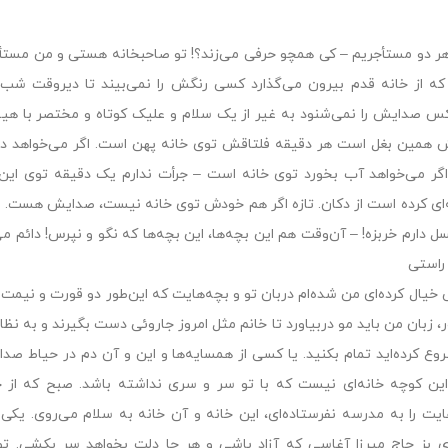
هر دو مستأجریم – کى همچو حرفى مى‌زند؟! تو صاحبخانه هستى و من مستأجر
ه از خانه قدم بیرون مى‌گذارد کسى رنگش را نمى‌بیند تا دیروقت شب.
س صدایش را نمى‌شنود به غیر از یک سلام و علیک کوتاه و مختصر با هیچ‌
 همین بغل است هر دقیقه فلتاقش توى خانه پهن است. اگر مى‌خواهد د
 اگر مى‌خواهد آب بخورد توى خانه است – جرأت ندارم یک دقیقه توى این ح
اى کرده است از دکان. تازه اگر هم خودش توى خانه نیست، صدایش هست. ز
سل دارم خربزه! – آن‌وقت هم این بچه‌ها، این بچه‌ها که نگو و نپرس! دائم مى
راستى
 خیال کرده‌اى من شده‌ام دربان تو و بچه‌هایت که این‌طور دو قورت و نیمت
ر، زبان من باید مو دربیاورد تا خانم مثل امروز جاروئى دست بگیرند و به 
وع کرده‌اید تمام بکنید. یا کسى از همسایه‌ها و این و آن دم در حیاط صدا
ین کوچه خانه‌اى نیست که با تو سر و سرى نداشته باشد. صبح که از خ
ایت را به مدرسه نفرستاده‌اى، این خانه و آن خانه به سلام مى‌روى. یک
ى بز حاج میرزا آغاسى که آزاد باشى و هر جا دلت بخواهد سر بکشى. تو 