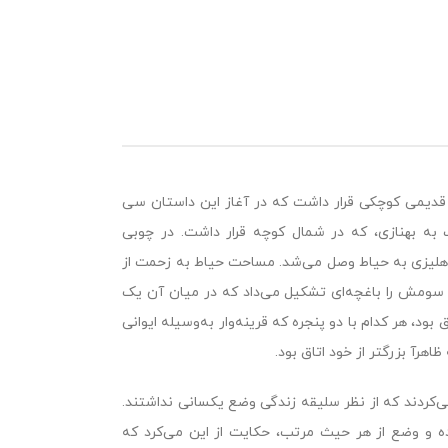
ه قدیمى کوچکى قرار داشت که در آغاز این داستان سى
به بهنازى، که در شمال کوچه قرار داشت. در چوبى
 دهلیزى به حیاط وصل مى‌شد. مساحت حیاط به زحمت از
 سومش را باغچه‌اى تشکیل مى‌داد که در میان آن یک
د، هر کدام با دو پنجره که قرینه‌وار به‌وسیله ایوانى
هرآ بزرگتر از خود اتاق بود.
 مى‌کردند که از نظر سلیقه زندگى وضع یکسانى نداشتند.
ه و وضع از هر حیث مرتب، حکایت از این مى‌کرد که