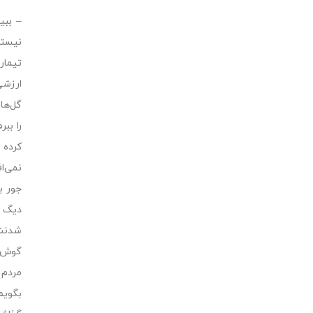
– ببی
نیستم
تیمار
ارزشى
گل‌ها
را بب
کرده 
نمى‌ا
جور ب
دیگ و
شدنش 
گوش ا
مردم 
بگویم