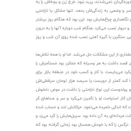
وره‌گردان نمى‌شدند، پربد نبود. خرج زن و بچه‌اش را به
سر و وضعى به زندگى‌اش بدهد. تنها مشکل یا ناراحتى
گاهدارى چراغ‌هایش بود. این بود که هنگام روز بیشتر
 و دیوار نصب مى‌کرد. هنگام شب دوباره آنها را به درون
 چوبى سنگین با گیره آهنى نصب شده روى آن شب و روز
قدارى از این مشکلات حل مى‌شد. اما او با همه تلاش‌ها
بیشتر قصد داشت به هر وسیله که ممکن بود مستأجرش را
کرد مى‌بایست با کار و کسب خود در منطقه بازار براى
 کند کمتر از دویست یا سیصد هزار تومان سرقفلى‌اش
 و پولدوست این نوع ناراحتى را داشت در عوض دلخوش
 کار استراحت او را تأمین مى‌کرد و سر و صداهاى کر
ى داشت که اندکى خمیده مى‌نمود. حرکاتش تند و حساب شده
مردانه‌اى به آن داده بود. سیبل‌هایش را گرد مى‌زد و
نرگس را که با خودش همسال بود زمانى گرفته بود که