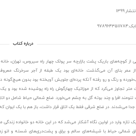
شار:1399
978964351
درباره کتاب
ى از کوچه‌هاى باریک پشت بازارچه سر پولک چهار راه سیروس، تهران، خان
ز عمر بناى آن مى‌گذشت. خانه‌اى بود یک طبقه از آجر سرخرنگ معروف 
‌خورده و رنگ و رو رفته آنکه پرده‌اى جلویش آویخته بود بدون هیچ‌گونه
تر تجاوز مى‌کرد که از موزائیک چهارگوش راه راه پوشیده شده بود و یک
تنومند افرا و چند بوته گل به چشم مى‌خورد. ضلع شمالى حیاط شامل دو اتاق بو
 جدا مى‌شدند. در ضلع شرقى فقط یک اتاق قرار داشت، باز هم با یک ایوان که ظا
یک تازه وارد در اولین نگاه آشکار مى‌شد که در این خانه دو خانواده زندگى
اق شمالى حیاط با شیشه‌هاى سالم و براق و پشت‌درى‌هاى شسته و اتو زد