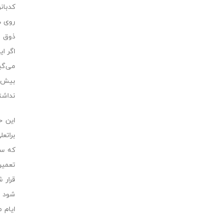
کدبان
روى ه
ذوق و
اگر ا
مى‌گی
بیش ا
نداشت
این خ
براتع
که سى
تعمیر
قرار 
شود و
ایام 