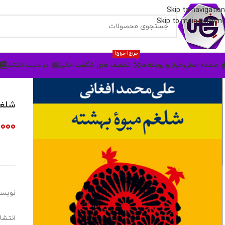
Skip to navigation
Skip to main content
حراج! حراج!
صفحه اصلی
اخبار و رویدادها
تخفیف های شگفت انگیز
در دست انتشار
شلغم
000
نویسن
انتشار