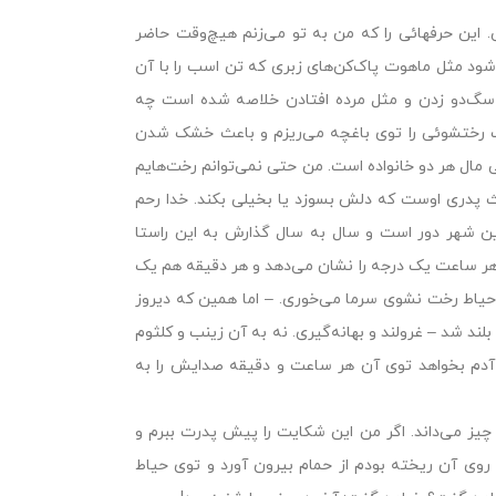
. این حرفهائى را که من به تو مى‌زنم هیچ‌وقت حاضر
ود مثل ماهوت پاک‌کن‌هاى زبرى که تن اسب را با آن
و سگ‌دو زدن و مثل مرده افتادن خلاصه شده است چه
آب رختشوئى را توى باغچه مى‌ریزم و باعث خشک شدن
 مال هر دو خانواده است. من حتى نمى‌توانم رخت‌هایم
ث پدرى اوست که دلش بسوزد یا بخیلى بکند. خدا رحم
این شهر دور است و سال به سال گذارش به این راستا
اره هر ساعت یک درجه را نشان مى‌دهد و هر دقیقه هم یک
یاط رخت نشوى سرما مى‌خورى. – اما همین که دیروز
لند شد – غرولند و بهانه‌گیرى. نه به آن زینب و کلثوم
آدم بخواهد توى آن هر ساعت و دقیقه صدایش را به
 چیز مى‌داند. اگر من این شکایت را پیش پدرت ببرم و
وى آن ریخته بودم از حمام بیرون آورد و توى حیاط