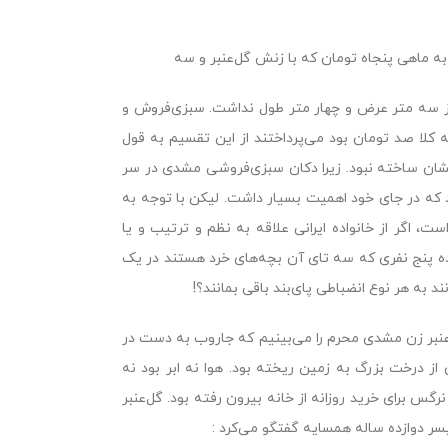
به ماهى پنجاه تومان که با زنش گل‌عنبر و سه
 از سه متر عرض و چهار متر طول نداشت. سبزى‌فروش و
ه کلا صد تومان بود مى‌پرداختند از این تقسیم به قول
تشان ساخته نبود. زیرا دکان سبزى‌فروشى مشدى در سر
د که در جاى خود اهمیت بسیار داشت. لیکن با توجه به
، اگر از خانواده ایرانى علاقه به نظم و ترتیب و یا
نواده پنج نفرى که سه تاى آن بچه‌هاى خرد هستند در یک
 به هر نوع انضباطى پاى‌بند باقى بمانند؟!
ن داستان است، ما گل‌عنبر زن مشدى محرم را مى‌بینیم که جاروب به دست در
ز درخت بزرگ به زمین ریخته بود. هوا نه ابر بود نه
گس براى خرید روزانه از خانه بیرون رفته بود. گل‌عنبر
پسر دوازده ساله همسایه گفتگو مى‌کرد :