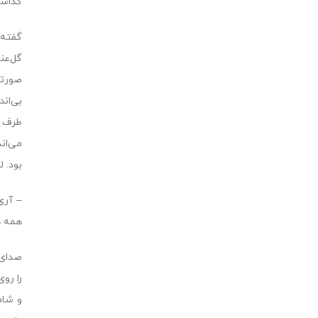
گذاشت
گفته‌
گل‌عن
صورتش
بى‌ان
طرف ب
مى‌ان
بود. ل
– آرى
همه ه
صداى 
را رو
و شام