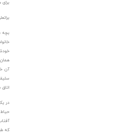
براى 
براتع
بچه ب
خانوا
خودشا
همان 
آن خص
سلیقه
اتاق 
حیاط 
آفتاب
که طب