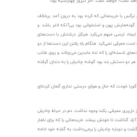
هد گفت؟ خواهد گفت: آخر دیروز چهارشنبه بود!
 نرگس با خریدهائى که کرده بود به درون آمد. برخلاف
ونه‌هایش پهن و استخوانى بود بى‌آنکه لاغر باشد. و
یجاد ترسى مبهم مى‌کرد. هیکل درشتش با دست‌هاى
 است معرفى نمى‌کرد. هنگام راه رفتن این دست‌ها از دو
اى شسته‌اى را که ننه عابدین مى‌چلاند و روى طناب
ر دو دستش بند بود گوشه چادرش را به دندان گرفته
 گویا خودت که حال و هواى درستى ندارى گمان کرده‌اى
 از دل‌پرى عمیقى بکند وجود نداشت. دم در حیاط چادرش
آزاد گذاشت تا خودش بیفتد. خریدهائى را که براى ناهار
شت و دوباره چادرش را برمى‌داشت به گفته خود ادامه