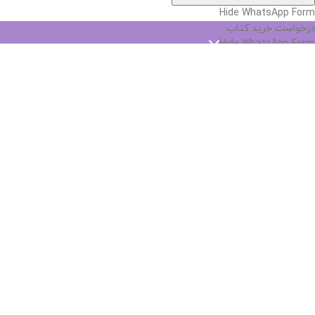
Hide WhatsApp Form
درخواست خرید کتاب
Hide WhatsApp Form
نام
*
پست الکترونیک
*
شماره تماس
*
نام کتاب
*
انتشارات