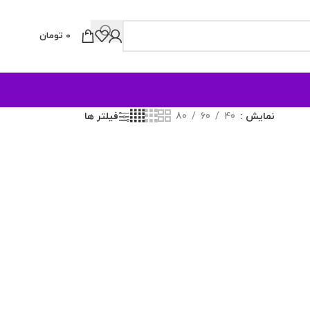
0
تومان
نمایش
40
60
80
فیلتر ها