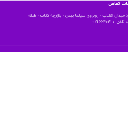
عات تماس
 میدان انقلاب - روبروی سینما بهمن - بازارچه کتاب - طبقه
 ۶۶۴۰۴۱۱۰ 021