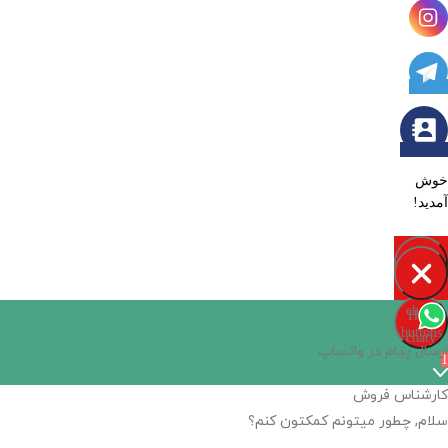
خوش
آمدید!
Open
chaty
Hide
chaty
buttons
chaty
ارسال پیام در واتساپ
1
کارشناس فروش
سلام, چطور میتونم کمکتون کنم؟