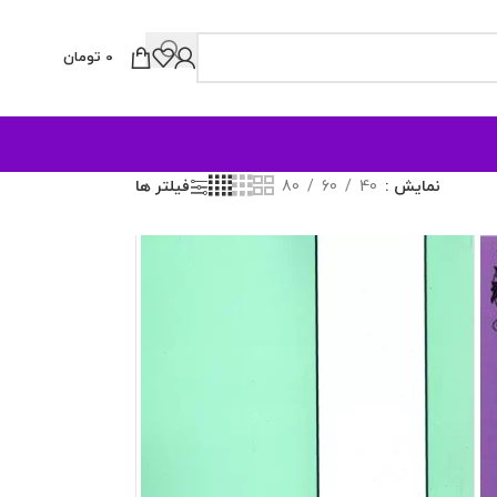
0
تومان
نمایش
40
60
80
فیلتر ها