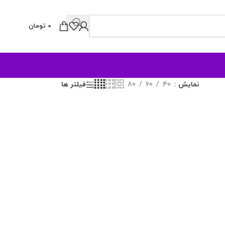
0
تومان
نمایش
40
60
80
فیلتر ها