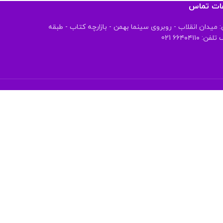
عات تماس
 میدان انقلاب - روبروی سینما بهمن - بازارچه کتاب - طبقه
 ۶۶۴۰۴۱۱۰ 021