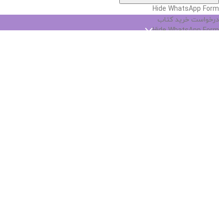
Hide WhatsApp Form
درخواست خرید کتاب
Hide WhatsApp Form
نام
*
پست الکترونیک
*
شماره تماس
*
نام کتاب
*
انتشارات