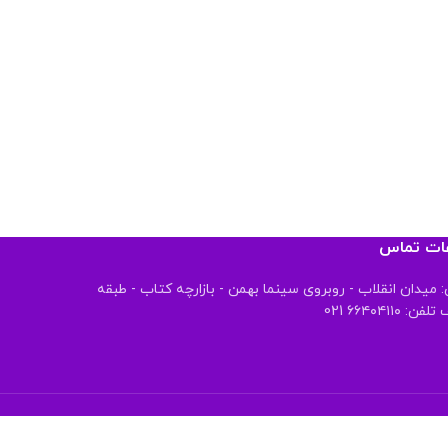
عات تماس
 میدان انقلاب - روبروی سینما بهمن - بازارچه کتاب - طبقه
 ۶۶۴۰۴۱۱۰ 021