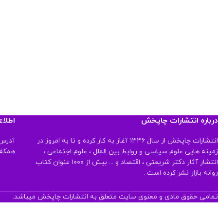
درباره انتشارات چاپخش
اطلا
انتشارات چاپخش از سال ۱۳۳۶ آغاز به کار کرده و تا به امروز در
آدرس:
زمینه هایی علوم سیاسی و روابط بین الملل ، علوم اجتماعی ،
همکف تلفن:
انتشار آثار دکتر شریعتی ، اقتصاد و ... بیش از ۱۰۰۰ عنوان کتاب
روانه بازار نشر کرده است .
تمامی حقوق مادی و معنوی سایت متعلق به انتشارات چاپخش میباشد.