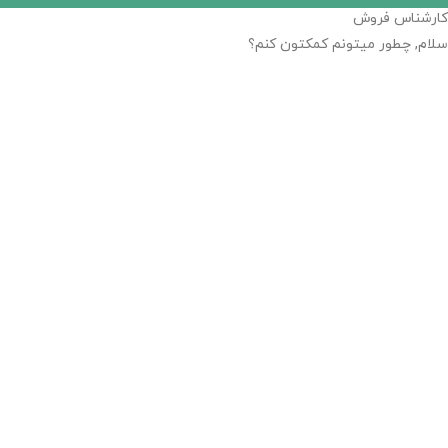
کارشناس فروش
سلام, چطور میتونم کمکتون کنم؟
18:47
"+chaty_settings.lang.emoji_picker+"
WhatsApp Message
Send WhatsApp Message
Hide WhatsApp Form
درخواست خرید کتاب
Hide WhatsApp Form
نام
*
پست الکترونیک
*