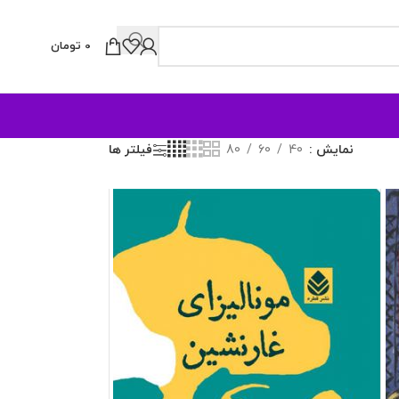
0
تومان
نمایش
40
60
80
فیلتر ها