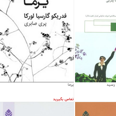
 رسید
یرما
تماس بگیرید