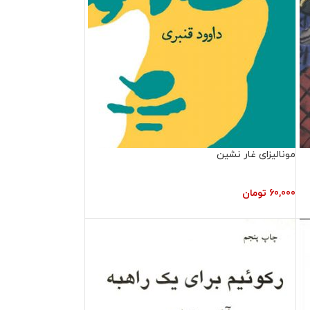
مونالیزای غار نشین
60,000
تومان