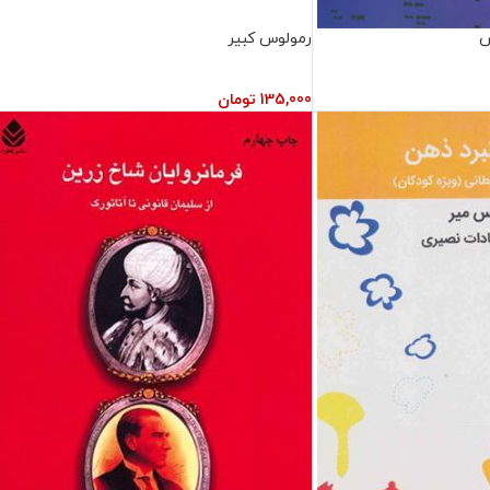
ش
رمولوس کبیر
135,000
تومان