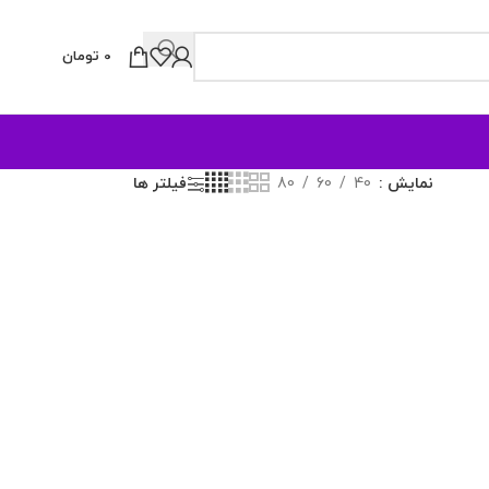
0
تومان
نمایش
40
60
80
فیلتر ها