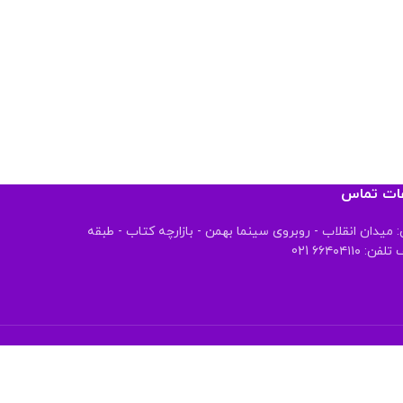
عات تماس
 میدان انقلاب - روبروی سینما بهمن - بازارچه کتاب - طبقه
 ۶۶۴۰۴۱۱۰ 021