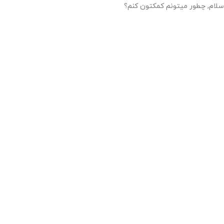
سلام, چطور میتونم کمکتون کنم؟
07:21
"+chaty_settings.lang.emoji_picker+"
WhatsApp Message
Send WhatsApp Message
Hide WhatsApp Form
درخواست خرید کتاب
Hide WhatsApp Form
نام
*
پست الکترونیک
*
شماره تماس
*