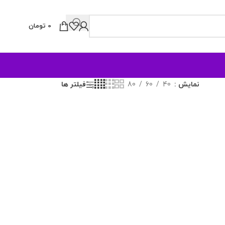
0
تومان
نمایش
40
60
80
فیلتر ها