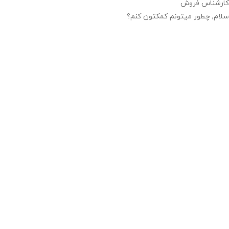
کارشناس فروش
سلام, چطور میتونم کمکتون کنم؟
14:13
"+chaty_settings.lang.emoji_picker+"
WhatsApp Message
Send WhatsApp Message
Hide WhatsApp Form
درخواست خرید کتاب
Hide WhatsApp Form
نام
*
پست الکترونیک
*