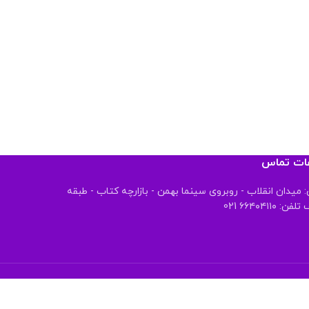
عات تماس
 میدان انقلاب - روبروی سینما بهمن - بازارچه کتاب - طبقه
 ۶۶۴۰۴۱۱۰ 021