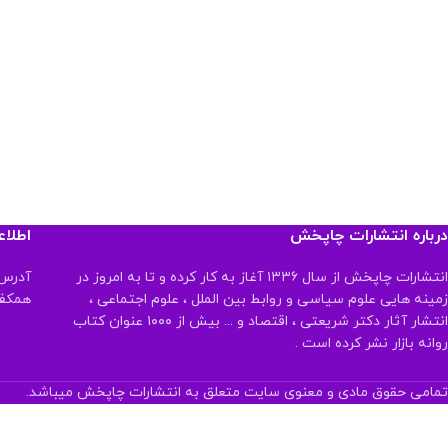
درباره انتشارات چاپخش
اطلا
انتشارات چاپخش از سال ۱۳۳۶ آغاز به کار کرده و تا به امروز در
آدرس:
زمینه هایی علوم سیاسی و روابط بین الملل ، علوم اجتماعی ،
همکف تلفن:
انتشار آثار دکتر شریعتی ، اقتصاد و ... بیش از ۱۰۰۰ عنوان کتاب
روانه بازار نشر کرده است .
تمامی حقوق مادی و معنوی سایت متعلق به انتشارات چاپخش میباشد.