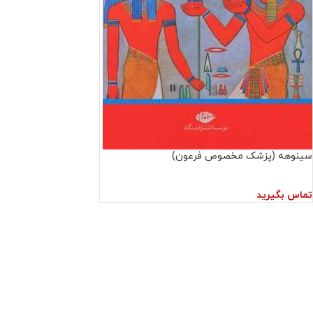
سینوهه (پزشک مخصوص فرعون)
تماس بگیرید