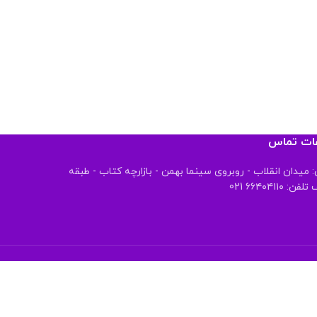
عات تماس
 میدان انقلاب - روبروی سینما بهمن - بازارچه کتاب - طبقه
 ۶۶۴۰۴۱۱۰ 021