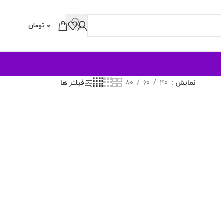
0
تومان
نمایش
40
60
80
فیلتر ها