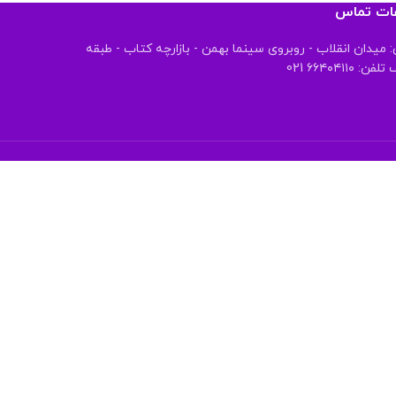
عات تماس
 میدان انقلاب - روبروی سینما بهمن - بازارچه کتاب - طبقه
 ۶۶۴۰۴۱۱۰ 021