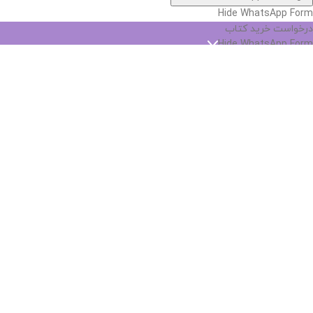
Hide WhatsApp Form
درخواست خرید کتاب
Hide WhatsApp Form
نام
*
پست الکترونیک
*
شماره تماس
*
نام کتاب
*
انتشارات