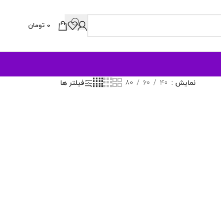
0
تومان
نمایش
40
60
80
فیلتر ها