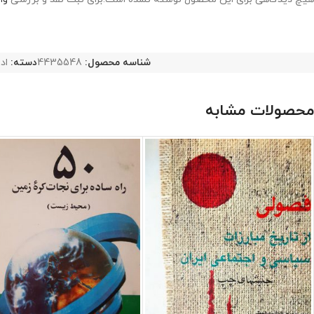
شناسه محصول:
4435548
دسته:
اد
محصولات مشابه