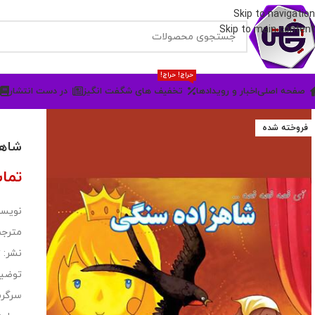
Skip to navigation
Skip to main content
حراج! حراج!
صفحه اصلی
اخبار و رویدادها
تخفیف های شگفت انگیز
در دست انتشار
فروخته شده
شاهز
تما
نویسند
مترجم
نشر: 
توضیح
سرگرم