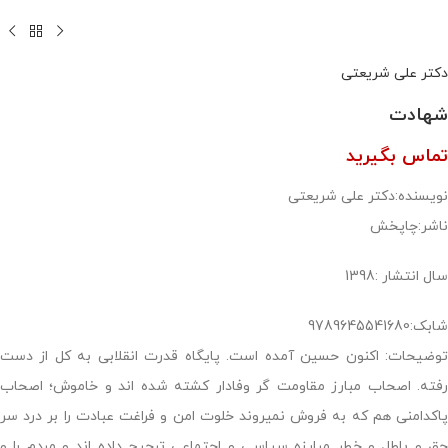
دکتر علی شریعتی
شهادت
تماس بگیرید
نویسنده:دکتر علی شریعتی
ناشر:چاپخش
سال انتشار :1398
شابک:9789645541680
توضیحات: اکنون حسین آمده است. پایگاه قدرت انقلابی به کل از دست
رفته. اصحاب مبارز مقاومت گر وفادار کشته شده اند و خاموش؛ اصحاب
پاکدامنی هم که به فروش نمیروند خلوت امن و فراغت عبادت را بر درد سر
حق و باطل و خطر مبارزه سیاسی و اجتماعی ترجیح داده اند و مردم را و