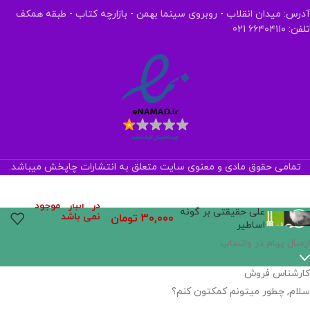
آدرس: میدان انقلاب - روبروی سینما بهمن - بازارچه کتاب - طبقه همکف
تلفن: ۶۶۴۰۴۱۱۰ 021
تمامی حقوق مادی و معنوی سایت متعلق به انتشارات چاپخش میباشد.
در انبار موجود
علی حقیقتی بر گونه
نمی باشد
30,000
تومان
اساطیر
اگر
موجود