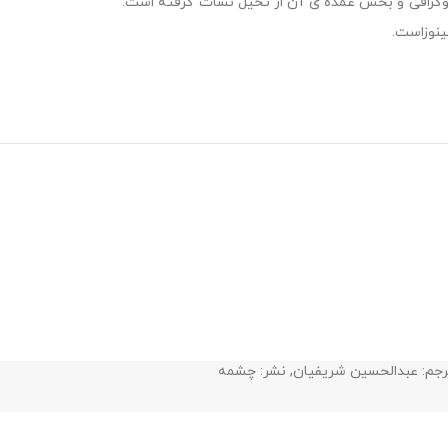
یوگرافی و بخش عمده ی آن از تخیل نشات گرفته است.
ینوزاست.
جم: عبدالحسین شریفیان
,
نشر: چشمه