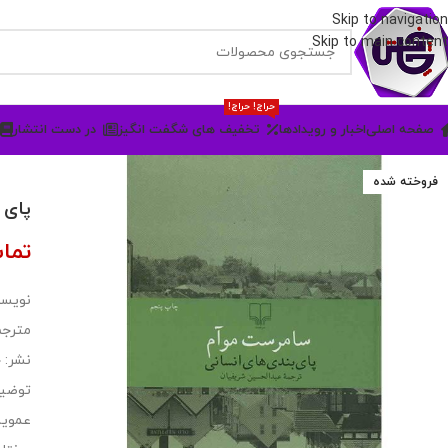
Skip to navigation
Skip to main content
حراج! حراج!
صفحه اصلی
اخبار و رویدادها
تخفیف های شگفت انگیز
در دست انتشار
فروخته شده
پای 
تما
نویسن
مترجم
نشر: 
توضیح
عمویش