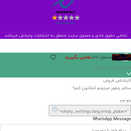
تمامی حقوق مادی و معنوی سایت متعلق به انتشارات چاپخش میباشد.
تماس بگیرید
صحرای تاتار
ارسال پیام در واتساپ
کارشناس فروش
سلام, چطور میتونم کمکتون کنم؟
23:46
"+chaty_settings.lang.emoji_picker+"
WhatsApp Message