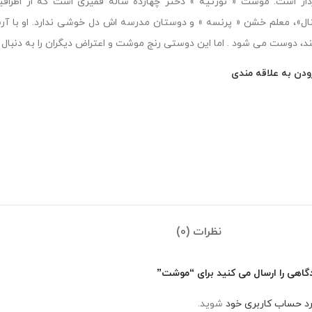
دار است. موشت « نورتیه » دختر چهارده ساله فقیری است که از اطرافیا
نال»، معلم خشن « پرنسه » و دوستان مدرسه اش دل خوشی ندارد. او با آرس
د، دوست می شود . اما این دوستی رنج موشت و اعتراض دیگران را به دنبال
ودن به علاقه مندی
نظرات (0)
گاهی را ارسال می کنید برای “موشت”
رد حساب کاربری خود
شوید.