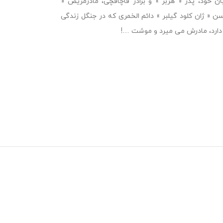
ن خود، پدر « هربر » و برادر قاچاقچی، مادرمریض «
ن « ژان کلود گیلبر » دائم الخمری که در جنگل زندگی
 دارد، مادرش می میرد و موشت …!