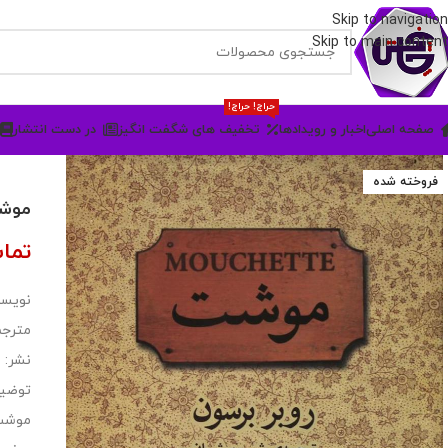
Skip to navigation
Skip to main content
حراج! حراج!
صفحه اصلی
اخبار و رویدادها
تخفیف های شگفت انگیز
در دست انتشار
فروخته شده
موش
تما
نویسن
مترجم
نشر: م
توضی
موشت،