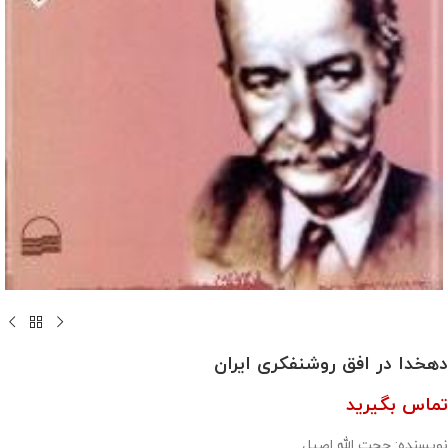
دهخدا در افق روشنفکری ایران
تماس بگیرید
نویسنده: حجت الله اصیل