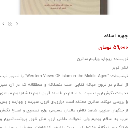
چهره اسلام
59,000
تومان
نویسنده: ریچارد ویلیام ساترن
نشر: کویر
توضیحات: “Western Views OF Islam in the Middle Ages” یا تصویر غرب
از اسلام در قرون میانه کتابی است منصفانه و محققانه که در آن سیر
تحولات نگرش اروپا نسبت به اسلام در فاصله قرون دهم تا شانزدهم میلادی
را بررسی می­کند. ساترن معتقد است دراروپای قرون سیزده و چهارده و پس
از جنگ­های صلیبی شاهد تلاش عالمان مسیحی برای تصحیح و اصلاح نگرش
غرب به اسلام بودیم ولی تحولات داخلی اروپا مثل ظهور پروتستانتیزم و
شکل­گیری دوگانۀ «کاتولیک ـ پروتستان»، اکتشافات جغرافیایی جدید و