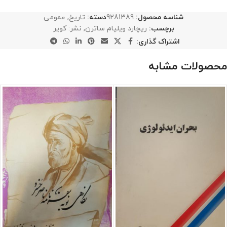
شناسه محصول:
9281389
دسته:
تاریخ
,
عمومی
برچسب:
ریچارد ویلیام ساترن
,
نشر: کویر
اشتراک گذاری:
محصولات مشابه