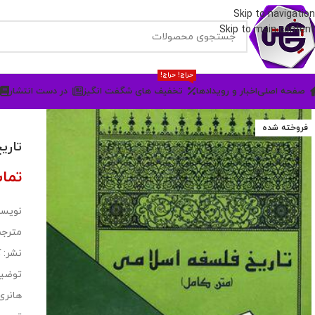
Skip to navigation
Skip to main content
حراج! حراج!
صفحه اصلی
اخبار و رویدادها
تخفیف های شگفت انگیز
در دست انتشار
فروخته شده
تاری
تما
نویسن
مترجم
نشر: 