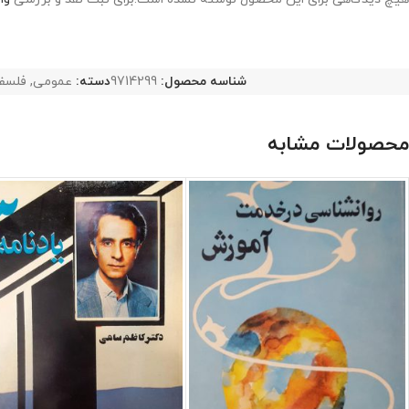
شناسه محصول:
9714299
دسته:
عمومی
,
فلسف
محصولات مشابه