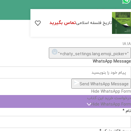
اگر
موجود
تماس بگیرید
تاریخ فلسفه اسلامی
نیست,
شاید
بتونیم
تهیه
کنیم!
Hide
chaty
ارسال پیام در واتساپ
کارشناس فروش
Open
سلام, چطور میتونم کمکتون کنم؟
chaty
chaty
buttons
18:18
1
"+chaty_settings.lang.emoji_picker+"
WhatsApp Message