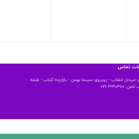
عات تماس
 میدان انقلاب - روبروی سینما بهمن - بازارچه کتاب - طبقه
 ۶۶۴۰۴۱۱۰ 021