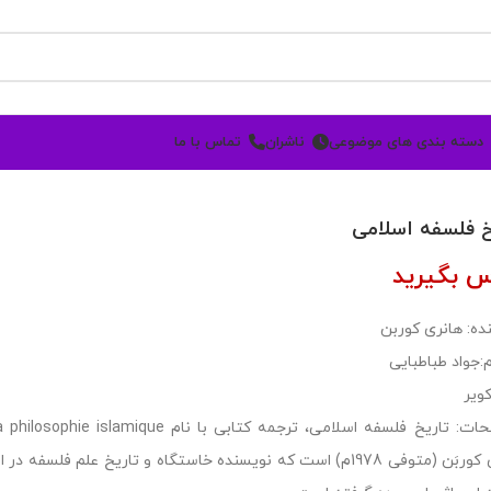
دسته بندی های موضوعی
ناشران
تماس با ما
خ فلسفه اسلامی
س بگیرید
ده: هانری کوربن
:جواد طباطبایی
کویر
هانری کوربَن (متوفی 1978م) است که نویسنده خاستگاه و تاریخ علم