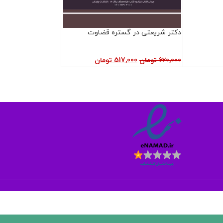
دکتر شریعتی در گستره قضاوت
620,000
تومان
517,000
تومان