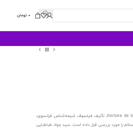
0
تومان
توضیحات: تاریخ فلسفه اسلامی، ترجمه کتابی با نام histoire de la philosophie islamique، تألیف فیلسوف شیعه‌شناس فرانسوی،
 فلسفه در اسلام را مورد بررسی قرار داده است. سید جواد طباطبایی