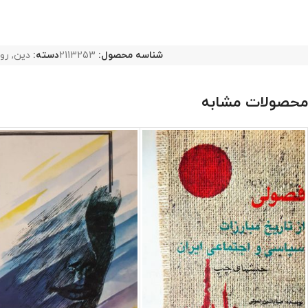
شناسه محصول:
2113253
دسته:
دین
,
رو
محصولات مشابه