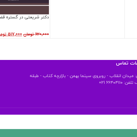
دکتر شریعتی در گستره قض
620,000
تومان
517,000
توم
عات تماس
 میدان انقلاب - روبروی سینما بهمن - بازارچه کتاب - طبقه
 ۶۶۴۰۴۱۱۰ 021