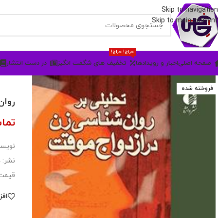
Skip to navigation
Skip to main content
حراج! حراج!
صفحه اصلی
اخبار و رویدادها
تخفیف های شگفت انگیز
در دست انتشار
فروخته شده
روان
تما
نویسن
نشر: د
قیمت:۱۴۰۰۰
افز