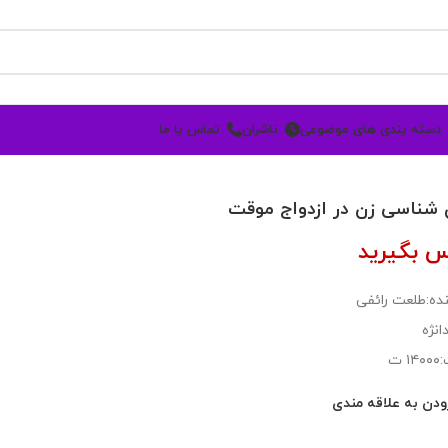
دسته بندی های موضوعی
ناشران
تماس با ما
 شناسی زن در ازدواج موقت
س بگیرید
ده:طلعت رائفی
انژه
 ت
ودن به علاقه مندی