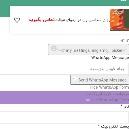
اگر
موجود
تماس بگیرید
روان شناسی زن در ازدواج موقت
نیست,
شاید
بتونیم
تهیه
کنیم!
Hide
chaty
ارسال پیام در واتساپ
کارشناس فروش
Open
سلام, چطور میتونم کمکتون کنم؟
chaty
chaty
buttons
03:12
1
"+chaty_settings.lang.emoji_picker+"
WhatsApp Message