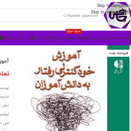
Skip to navigation
Skip to main content
حراج! حراج!
صفحه اصلی
اخبار و رویدادها
تخفیف های شگفت انگیز
در دست انتشار
فروخته شده
آموز
تما
نویسند
مترجم
نشر: د
توضیح
می ده