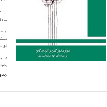
داشته
می شو
سروکار
نویسن
مسئول
قرار دا
هر چن
بخوان
افز