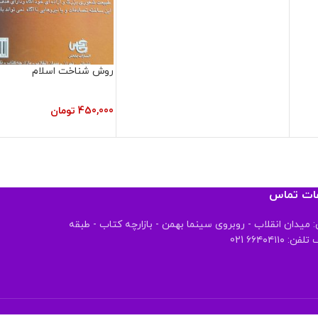
روش شناخت اسلام
450,000
تومان
عات تماس
 میدان انقلاب - روبروی سینما بهمن - بازارچه کتاب - طبقه
 ۶۶۴۰۴۱۱۰ 021