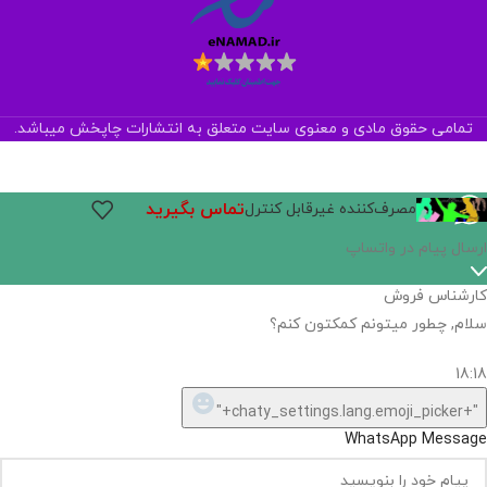
تمامی حقوق مادی و معنوی سایت متعلق به انتشارات چاپخش میباشد.
تماس بگیرید
مصرف‌کننده غیرقابل کنترل
ارسال پیام در واتساپ
کارشناس فروش
سلام, چطور میتونم کمکتون کنم؟
18:18
"+chaty_settings.lang.emoji_picker+"
WhatsApp Message