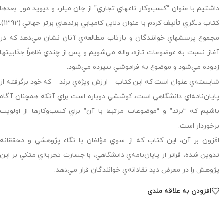
داشتيم با عنوان “‌كسب‌وكار نامهاي تجاري” از جان ميلر، و ديويد مور. بعدها
كتاب ديگري تأليف كردم با عنوان دلايل كاميابي برندهاي برتر جهاني (1392).
مجموع پرسشهاي خوانندگان و بازتاب مطالعه‌ي آنان نشان مي‌دهد كه در
آغاز نسبت به موضوعات تازه، واله مي‌شويم و پس از چندي ظاهراً جذابيتها
زدوده مي‌شود و موضوع به فراموشي سپرده مي‌شود.
شايسته‌ي عنوان است كه اين كتاب – ارزش ويژه‌ي برند – كه خود برگرفته از
پايان‌نامه‌اي دانشگاهي است، كوششي دوباره است براي آنكه همچنان آگاه
باشيم كه “برند” و “موضوعات مرتبط با آن” براي كسب‌وكارها از اولويت
برخوردار است.
افزون بر آن، اين كتاب كه از سوي مؤلفان با نگاه پژوهشي و محققانه
تدوين شده، فراتر از پايان‌نامه‌ي دانشگاهي، با جسارت تجربه‌ي متكي بر اين
پژوهش را در معرض ديد نقادانه‌ي خوانندگان قرار مي‌دهد.
افزودن به علاقه مندی