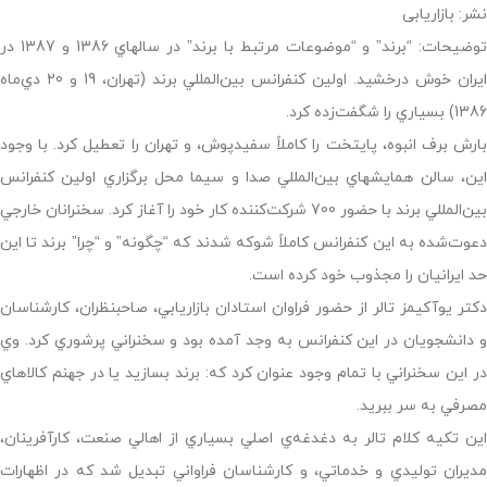
نشر: بازاریابی
توضیحات: “برند” و “موضوعات مرتبط با برند” در سالهاي 1386 و 1387 در
ايران خوش درخشيد. اولين كنفرانس بين‌المللي برند (تهران، 19 و 20 دي‌ماه
1386) بسياري را شگفت‌زده كرد.
بارش برف انبوه، پايتخت را كاملاً سفيدپوش، و تهران را تعطيل كرد. با وجود
اين، سالن همايشهاي بين‌المللي صدا و سيما محل برگزاري اولين كنفرانس
بين‌المللي برند با حضور 700 شركت‌كننده كار خود را آغاز كرد. سخنرانان خارجي
دعوت‌شده به اين كنفرانس كاملاً شوكه شدند كه “چگونه” و “چرا” برند تا اين
حد ايرانيان را مجذوب خود كرده است.
دكتر يوآكيمز تالر از حضور فراوان استادان بازاريابي، صاحبنظران، كارشناسان
و دانشجويان در اين كنفرانس به وجد آمده بود و سخنراني پرشوري كرد. وي
در اين سخنراني با تمام وجود عنوان كرد كه: برند بسازيد يا در جهنم كالاهاي
مصرفي به سر ببريد.
اين تكيه كلام تالر به دغدغه‌ي اصلي بسياري از اهالي صنعت، كارآفرينان،
مديران توليدي و خدماتي، و كارشناسان فراواني تبديل شد كه در اظهارات