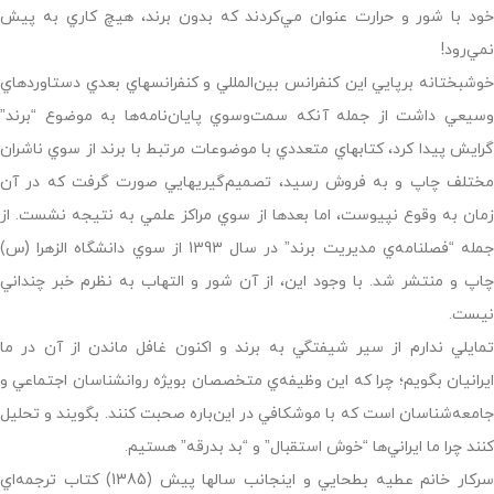
خود با شور و حرارت عنوان مي‌كردند كه بدون برند، هيچ كاري به پيش
نمي‌رود!
خوشبختانه برپايي اين كنفرانس بين‌المللي و كنفرانسهاي بعدي دستاوردهاي
وسيعي داشت از جمله آنكه سمت‌وسوي پايان‌نامه‌ها به موضوع “برند”
گرايش پيدا كرد، كتابهاي متعددي با موضوعات مرتبط با برند از سوي ناشران
مختلف چاپ و به فروش رسيد، تصميم‌گيريهايي صورت گرفت كه در آن
زمان به وقوع نپيوست، اما بعدها از سوي مراكز علمي به نتيجه نشست. از
جمله “فصلنامه‌ي مديريت برند” در سال 1393 از سوي دانشگاه الزهرا (س)
چاپ و منتشر شد. با وجود اين، از آن شور و التهاب به نظرم خبر چنداني
نيست.
تمايلي ندارم از سير شيفتگي به برند و اكنون غافل ماندن از آن در ما
ايرانيان بگويم؛ چرا كه اين وظيفه‌ي متخصصان بويژه روانشناسان اجتماعي و
جامعه‌شناسان است كه با موشكافي در اين‌باره صحبت كنند. بگويند و تحليل
كنند چرا ما ايراني‌ها “خوش استقبال” و “بد بدرقه” هستيم.
سركار خانم عطيه بطحايي و اينجانب سالها پيش (1385) كتاب ترجمه‌اي