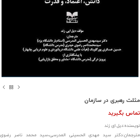
مثلث رهبری در سازمان
تماس بگیرید
نویسنده:دیل.ای زند
مترجمان:دکتر سید مهدی الحسینی المدرسی،سید محمد ناصر رضوی