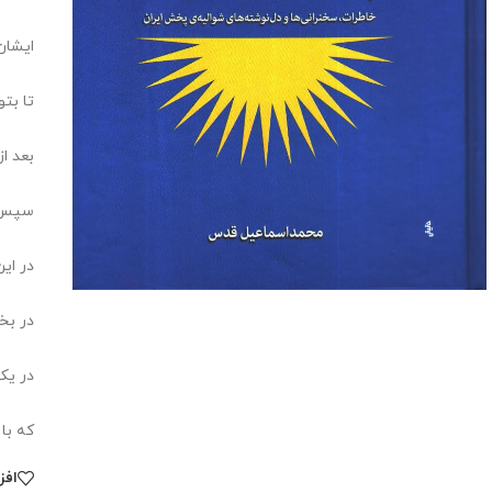
ایشان
تا بت
بعد ا
سپس ا
در ای
در بخ
در یک
که با
افز