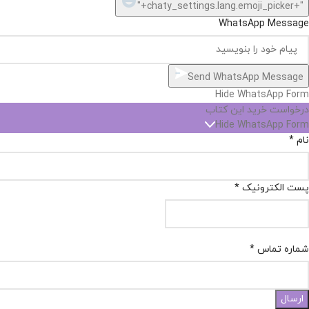
Hide
chaty
ارسال پیام در واتساپ
کارشناس فروش
Open
سلام, چطور میتونم کمکتون کنم؟
chaty
chaty
buttons
23:11
1
"+chaty_settings.lang.emoji_picker+"
WhatsApp Message
Send WhatsApp Message
Hide WhatsApp Form
درخواست خرید این کتاب
Hide WhatsApp Form
نام
*