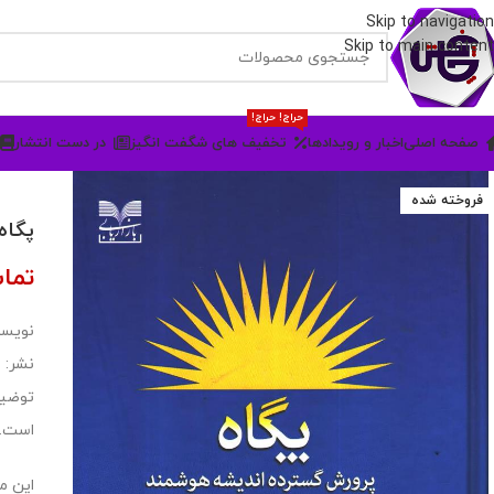
Skip to navigation
Skip to main content
حراج! حراج!
صفحه اصلی
اخبار و رویدادها
تخفیف های شگفت انگیز
در دست انتشار
فروخته شده
پگاه
تما
نویسن
نشر: ب
توضیح
است.
این م