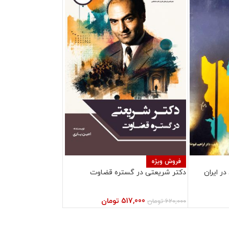
فروش ویژه
ر ایران
دکتر شریعتی در گستره قضاوت
517,000
تومان
620,000
تومان