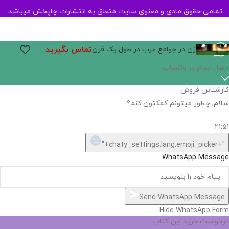
تمامی حقوق مادی و معنوی سایت متعلق به انتشارات چاپخش میباشد.
تماس بگیرید
زن در جوامع عرب در طول یک قرن
ارسال پیام در واتساپ
کارشناس فروش
سلام, چطور میتونم کمکتون کنم؟
21:51
"+chaty_settings.lang.emoji_picker+"
WhatsApp Message
Send WhatsApp Message
Hide WhatsApp Form
درخواست خرید این کتاب