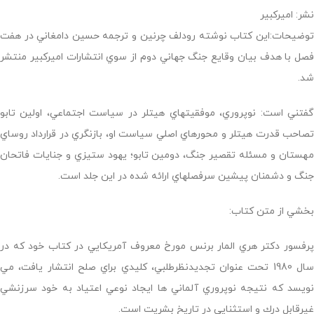
نشر: امیرکبیر
توضیحات:اين كتاب نوشته رودلف چرنين و ترجمه حسين دامغاني در هفت
فصل با هدف بيان وقايع جنگ جهاني دوم از سوي انتشارات اميركبير منتشر
شد.
گفتني است: نوپروري، موفقيتهاي هيتلر در سياست اجتماعي، اولين تابو
تصاحب قدرت هيتلر و محورهاي اصلي سياست او، بازنگري در قرارداد روساي
مهستان و مسئله تقصير جنگ، دومين تابو؛ يهود ستيزي و جنايات فاتحان
جنگ و دشمنان پيشين سرفصلهاي ارائه شده در اين جلد است.
بخشي از متن كتاب:
پرفسور دكتر هري المار برنس مورخ معروف آمريكايي در كتاب خود كه در
سال 1980 تحت عنوان تجديدنظرطلبي، كليدي براي صلح انتشار يافت، مي
نويسد كه نتيجه نوپروري آلماني ها ايجاد نوعي اعتياد به خود سرزنشي
غيرقابل درك و استثنايي در تاريخ بشريت است.