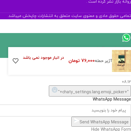
روانه بازار نشر کرده است .
تمامی حقوق مادی و معنوی سایت متعلق به انتشارات چاپخش میباشد.
اگر
موجود
در انبار موجود نمی باشد
76,000
تومان
آژیر حمله
نیست,
شاید
بتونیم
تهیه
کنیم!
Hide
chaty
ارسال پیام در واتساپ
کارشناس فروش