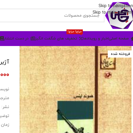
Skip to navigation
Skip to main content
حراج! حراج!
صفحه اصلی
اخبار و رویدادها
تخفیف های شگفت انگیز
در دست انتشار
فروخته شده
آژیر
,000
نویسن
مترجم
نشر: ا
توضیح
زمان 