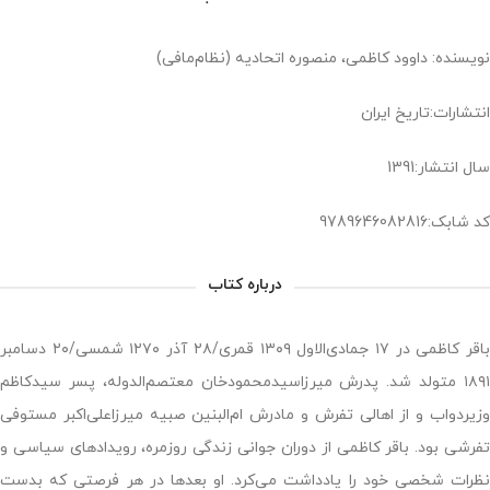
نویسنده: داوود کاظمی، منصوره اتحادیه (نظام‌مافی)
انتشارات:تاریخ ایران
سال انتشار:1391
کد شابک:9789646082816
درباره کتاب
باقر کاظمی در ۱۷ جمادی‌الاول ۱۳۰۹ قمری/۲۸ آذر ۱۲۷۰ شمسی/۲۰ دسامبر
۱۸۹۱ متولد شد. پدرش میرزاسیدمحمودخان معتصم‌الدوله، پسر سیدکاظم
وزیردواب و از اهالی تفرش و مادرش ام‌البنین صبیه میرزاعلی‌اکبر مستوفی
تفرشی بود. باقر کاظمی از دوران جوانی زندگی روزمره، رویدادهای سیاسی و
نظرات شخصی خود را یادداشت می‌کرد. او بعدها در هر فرصتی که بدست