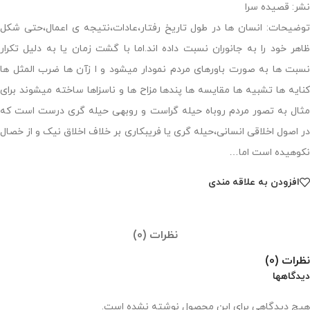
نشر: قصیده سرا
توضیحات: انسان ها در طول تاریخ رفتار،عادات،نتیجه ی اعمال،حتی شکل
ظاهر خود را به جانوران نسبت داده اند.اما با گشت زمان یا به دلیل تکرار
نسبت ها به صورت باورهای مردم نمودار میشود و ا زآن ها ضرب المثل ها
کنایه ها تشبیه ها مقایسه ها پندها مزاح ها و ناسزاها ساخته میشوند برای
مثال به تصور مردم روباه حیله گراست و روبهی حیله گری درست است که
در اصول اخلاقی انسانی،حیله گری یا فریبکاری بر خلاف اخلاق نیک و از خصال
نکوهیده است اما…
افزودن به علاقه مندی
نظرات (0)
نظرات (0)
دیدگاهها
هیچ دیدگاهی برای این محصول نوشته نشده است.