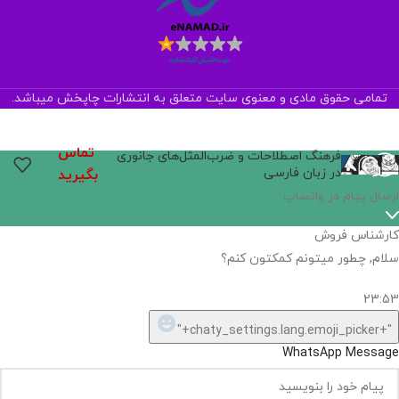
تمامی حقوق مادی و معنوی سایت متعلق به انتشارات چاپخش میباشد.
تماس
فرهنگ اصطلاحات و ضرب‌المثل‌های جانوری
در زبان فارسی
بگیرید
ارسال پیام در واتساپ
کارشناس فروش
سلام, چطور میتونم کمکتون کنم؟
23:53
"+chaty_settings.lang.emoji_picker+"
WhatsApp Message