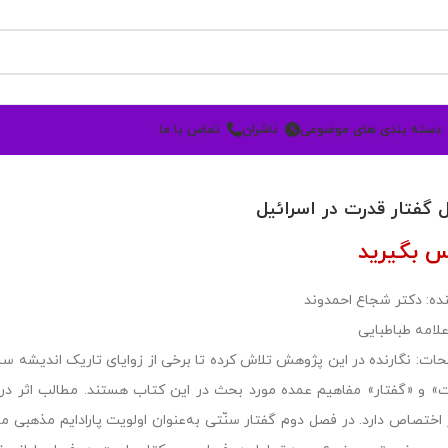
دسته بندی های موضوعی
ناشران
تماس با ما
 گفتار قدرت در اسرائیل
س بگیرید
ده: دکتر شجاع احمدوند
علامه طباطبایی
ات: نگارنده در این پژوهش تلاش کرده تا برخی از زوایای تاریک اندیشه س
» و «گفتار» مفاهیم عمده مورد بحث در این کتاب هستند. مطالب اثر 
 اختصاص دارد. در فصل دوم گفتار سنّتی به‌عنوان اولویت پارادایم مذهبی م