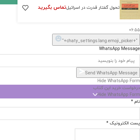
تماس بگیرید
کارشناس فروش
تحول گفتار قدرت در اسرائیل
سلام, چطور میتونم کمکتون کنم؟
06:55
"+chaty_settings.lang.emoji_picker+"
WhatsApp Message
Send WhatsApp Message
Hide WhatsApp Form
درخواست خرید این کتاب
Hide WhatsApp Form
نام
*
پست الکترونیک
*