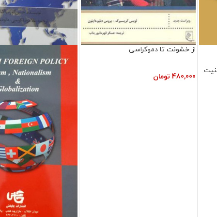
از خشونت تا دموکراسی
منيت
480,000
تومان