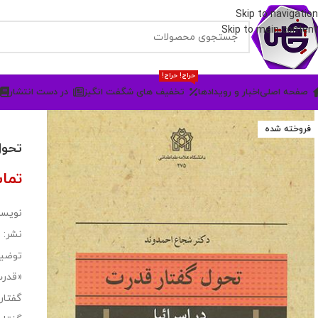
Skip to navigation
Skip to main content
حراج! حراج!
صفحه اصلی
اخبار و رویدادها
تخفیف های شگفت انگیز
در دست انتشار
فروخته شده
تحول
تما
نویسن
نشر: 
توضیح
«قدرت
گفتار