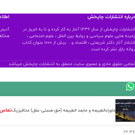
درباره انتشارات چاپخش
اطلا
انتشارات چاپخش از سال ۱۳۳۶ آغاز به کار کرده و تا به امروز در
آدرس:
زمینه هایی علوم سیاسی و روابط بین الملل ، علوم اجتماعی ،
همکف تلفن:
انتشار آثار دکتر شریعتی ، اقتصاد و ... بیش از ۱۰۰۰ عنوان کتاب
روانه بازار نشر کرده است .
تمامی حقوق مادی و معنوی سایت متعلق به انتشارات چاپخش میباشد.
اگر
موجود
تماس 
ماوراءالطبیعه و مابعد الطبیعه (حق-هستی-عقل) متافیزیک
نیست,
شاید
بتونیم
تهیه