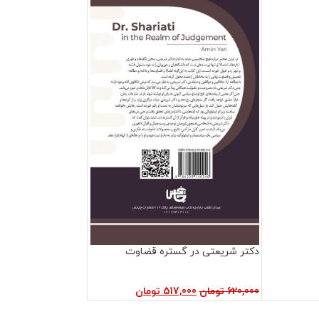
دکتر شریعتی در گستره قضاوت
620,000
تومان
517,000
تومان