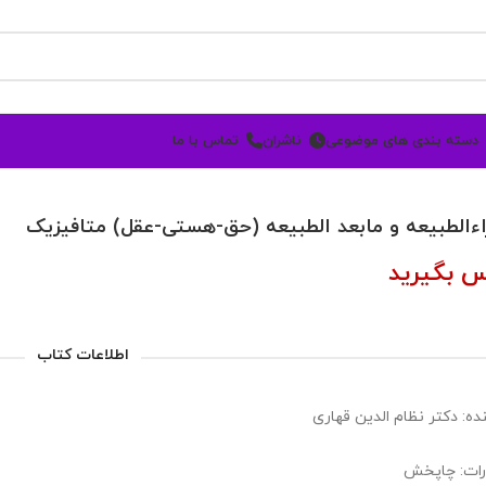
دسته بندی های موضوعی
ناشران
تماس با ما
اءالطبیعه و مابعد الطبیعه (حق-هستی-عقل) متافیزیک
س بگیرید
اطلاعات کتاب
ده: دکتر نظام الدین قهاری
رات: چاپخش