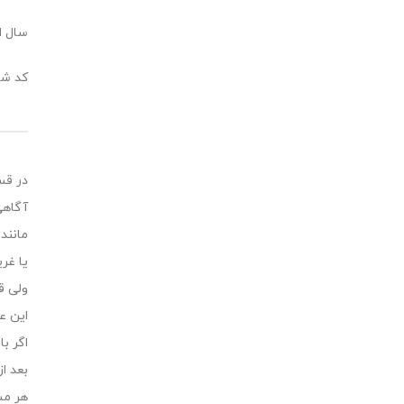
سال انت
کد شابک: 512
در قس
آگاهی
مانند
یا غر
ولی ق
این ع
اگر ب
بعد ا
هر مش