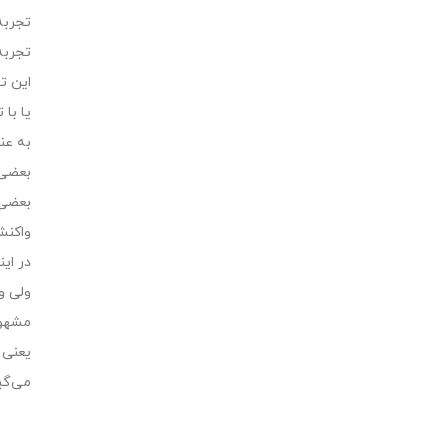
تجربه
تجربه
این ت
یا با
به عن
بعضی 
بعضی 
واکنش
در ای
ولی و
مشهود
یعنی 
می‌گی