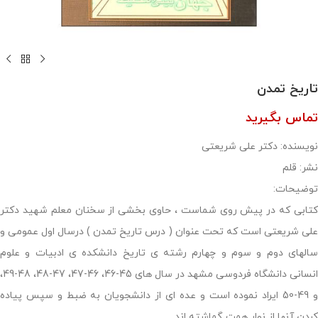
تاریخ تمدن
تماس بگیرید
نویسنده: دکتر علی شریعتی
نشر: قلم
توضیحات:
کتابی که در پیش روی شماست ، حاوی بخشی از سخنان معلم شهید دکتر
علی شریعتی است که تحت عنوان ( درس تاریخ تمدن ) درسال اول عمومی و
سالهای دوم و سوم و چهارم رشته ی تاریخ دانشکده ی ادبیات و علوم
انسانی دانشگاه فردوسی مشهد در سال های 45-46، 46-47، 47-48، 48-49،
و 49-50 ایراد نموده است و عده ای از دانشجویان به ضبط و سپس پیاده
کردن آنها از نوار همت گماشته اند.