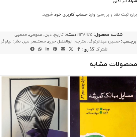
منزله اثر ادبی”
برای ثبت نقد و بررسی
وارد حساب کاربری خود
شوید.
شناسه محصول:
1938965
دسته:
تاریخ
,
دین
,
عمومی
,
مذهبی
برچسب:
حسین عبدالرئوف
,
مترجم: ابوالفضل حری
,
مستنصر میر
,
نشر: نیلوفر
اشتراک گذاری:
محصولات مشابه