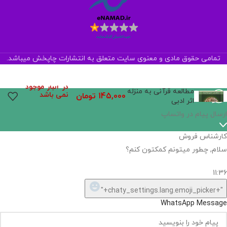
تمامی حقوق مادی و معنوی سایت متعلق به انتشارات چاپخش میباشد.
در انبار موجود
مطالعه قرآنی به منزله
نمی باشد
145,000
تومان
اثر ادبی
ارسال پیام در واتساپ
کارشناس فروش
سلام, چطور میتونم کمکتون کنم؟
11:36
"+chaty_settings.lang.emoji_picker+"
WhatsApp Message