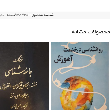
شناسه محصول:
9383351
دسته:
عمو
محصولات مشابه