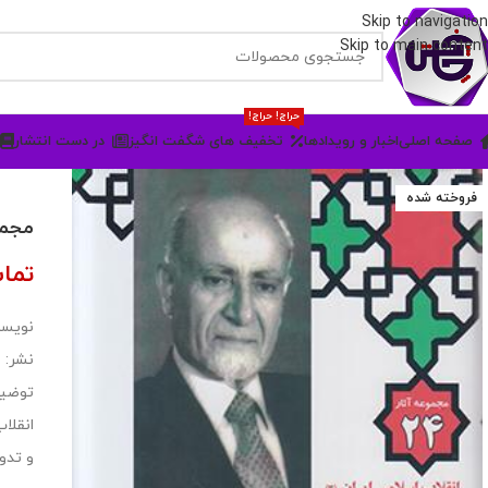
Skip to navigation
Skip to main content
حراج! حراج!
صفحه اصلی
اخبار و رویدادها
تخفیف های شگفت انگیز
در دست انتشار
فروخته شده
مجموعه آثار
تما
نویسن
نشر: 
انقلا
و تدو