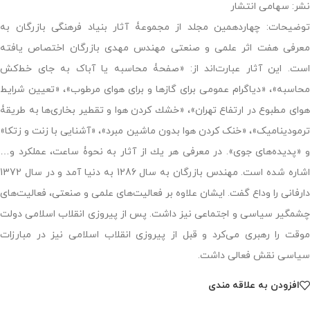
نشر: سهامی انتشار
توضیحات: چهاردهمین مجلد از مجموعۀ آثار بنیاد فرهنگی بازرگان به
معرفی هفت اثر علمی و صنعتی مهندس مهدی بازرگان اختصاص یافته
است. این آثار عبارت‌اند از: «صفحۀ محاسبه یا آباک به جای خط‌كش
محاسبه»، «دیاگرام عمومی برای گازها و برای هوای مرطوب»، «تعیین شرایط
هوای مطبوع در ارتفاع تهران»، «خشك كردن هوا و تقطیر بخاری‌ها به طریقۀ
ترمودینامیک»، «خنک كردن هوا بدون ماشین مبرد»، «آشنایی با زنت و زتكا»
و «پدیده‌های جوی». در معرفی هر یك از آثار به نحوۀ ساعت، عملكرد و…
اشاره شده است. مهندس بازرگان به سال 1286 به دنیا آمد و در سال 1372
دارفانی را وداع گفت. ایشان علاوه بر فعالیت‌های علمی و صنعتی، فعالیت‌های
چشمگیر سیاسی و اجتماعی نیز داشت. پس از پیروزی انقلاب اسلامی دولت
موقت را رهبری می‌کرد و قبل از پیروزی انقلاب اسلامی نیز در مبارزات
سیاسی نقش فعالی داشت.
افزودن به علاقه مندی