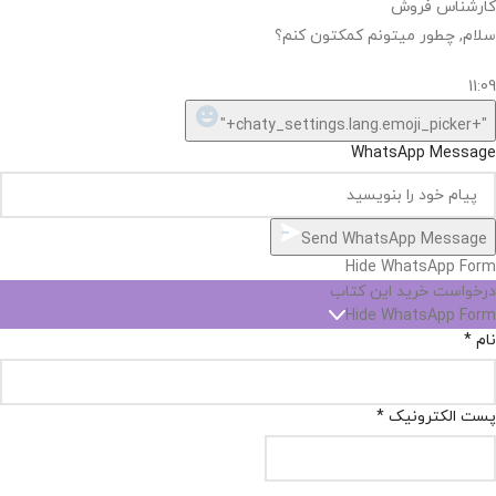
اگر
موجود
نیست,
شاید
بتونیم
تهیه
کنیم!
Hide
chaty
ارسال پیام در واتساپ
کارشناس فروش
Open
سلام, چطور میتونم کمکتون کنم؟
chaty
chaty
buttons
11:09
1
"+chaty_settings.lang.emoji_picker+"
WhatsApp Message