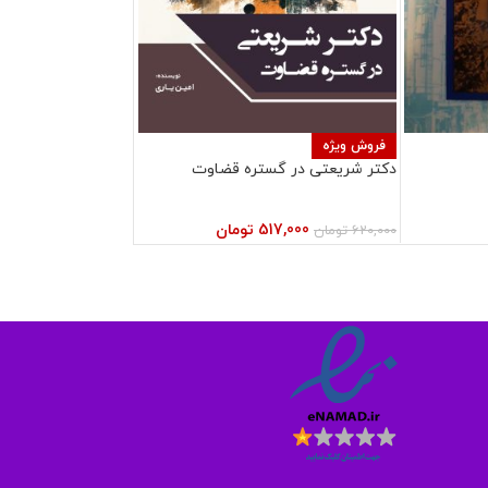
فروش ویژه
دکتر شریعتی در گستره قضاوت
517,000
تومان
620,000
تومان