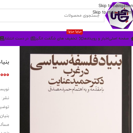
Skip to navigation
Skip to main content
حراج! حراج!
صفحه اصلی
اخبار و رویدادها
تخفیف های شگفت انگیز
در دست انتشار
بنیا
000
نویسن
نشر: 
توضیح
بنیان
مسأله