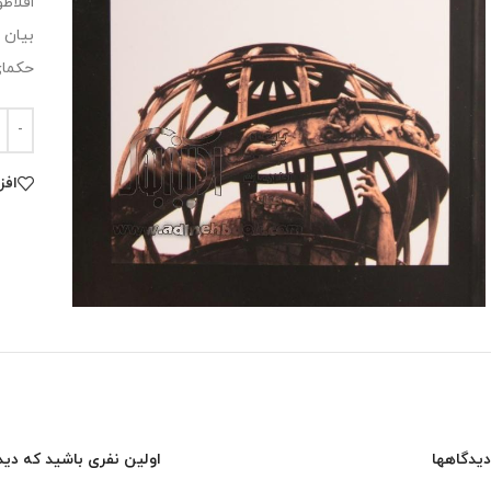
افلاط
بیان 
حکمای
افز
دیدگاهها
اولین نفری باشید که دید