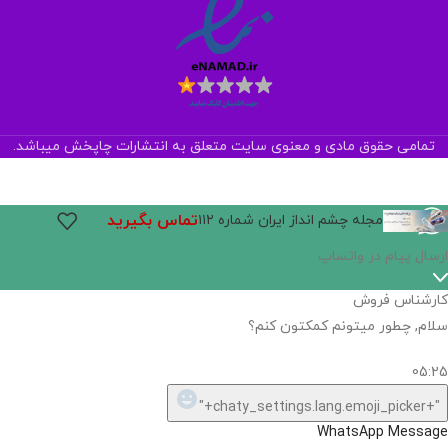
تمامی حقوق مادی و معنوی سایت متعلق به انتشارات چاپخش میباشد.
تماس بگیرید
مجله چشم انداز ایران شماره ۱۱۲
ارسال پیام در واتساپ
کارشناس فروش
سلام, چطور میتونم کمکتون کنم؟
05:25
"+chaty_settings.lang.emoji_picker+"
WhatsApp Message